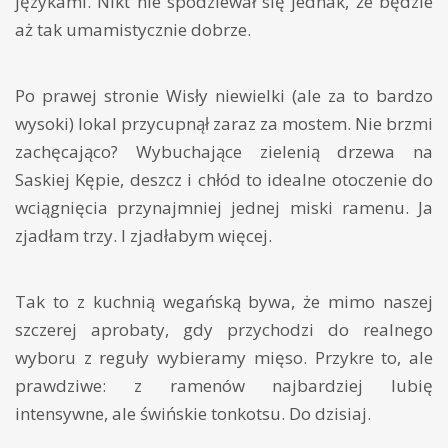
językami. Nikt nie spodziewał się jednak, że będzie
aż tak umamistycznie dobrze.
Po prawej stronie Wisły niewielki (ale za to bardzo
wysoki) lokal przycupnął zaraz za mostem. Nie brzmi
zachęcająco? Wybuchające zielenią drzewa na
Saskiej Kępie, deszcz i chłód to idealne otoczenie do
wciągnięcia przynajmniej jednej miski ramenu. Ja
zjadłam trzy. I zjadłabym więcej.
Tak to z kuchnią wegańską bywa, że mimo naszej
szczerej aprobaty, gdy przychodzi do realnego
wyboru z reguły wybieramy mięso. Przykre to, ale
prawdziwe: z ramenów najbardziej lubię
intensywne, ale świńskie tonkotsu. Do dzisiaj.