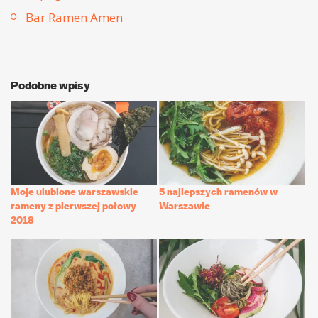
Bar Ramen Amen
Podobne wpisy
Moje ulubione warszawskie
5 najlepszych ramenów w
rameny z pierwszej połowy
Warszawie
2018