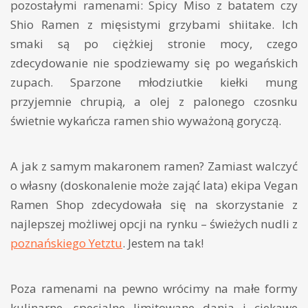
pozostałymi ramenami: Spicy Miso z batatem czy
Shio Ramen z mięsistymi grzybami shiitake. Ich
smaki są po ciężkiej stronie mocy, czego
zdecydowanie nie spodziewamy się po wegańskich
zupach. Sparzone młodziutkie kiełki mung
przyjemnie chrupią, a olej z palonego czosnku
świetnie wykańcza ramen shio wyważoną goryczą.
A jak z samym makaronem ramen? Zamiast walczyć
o własny (doskonalenie może zająć lata) ekipa Vegan
Ramen Shop zdecydowała się na skorzystanie z
najlepszej możliwej opcji na rynku – świeżych nudli z
poznańskiego Yetztu
. Jestem na tak!
Poza ramenami na pewno wrócimy na małe formy
kulinarne, specjalne limitowane dania i ciekawe