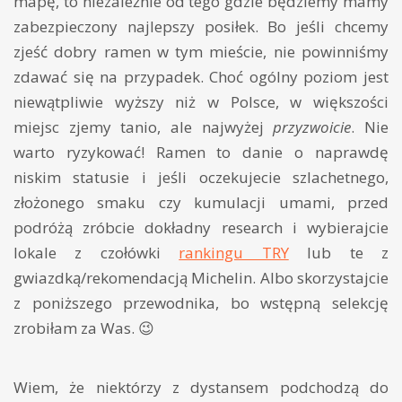
mapę, to niezależnie od tego gdzie będziemy mamy
zabezpieczony najlepszy posiłek. Bo jeśli chcemy
zjeść dobry ramen w tym mieście, nie powinniśmy
zdawać się na przypadek. Choć ogólny poziom jest
niewątpliwie wyższy niż w Polsce, w większości
miejsc zjemy tanio, ale najwyżej
przyzwoicie
. Nie
warto ryzykować! Ramen to danie o naprawdę
niskim statusie i jeśli oczekujecie szlachetnego,
złożonego smaku czy kumulacji umami, przed
podróżą zróbcie dokładny research i wybierajcie
lokale z czołówki
rankingu TRY
lub te z
gwiazdką/rekomendacją Michelin. Albo skorzystajcie
z poniższego przewodnika, bo wstępną selekcję
zrobiłam za Was. 😉
Wiem, że niektórzy z dystansem podchodzą do