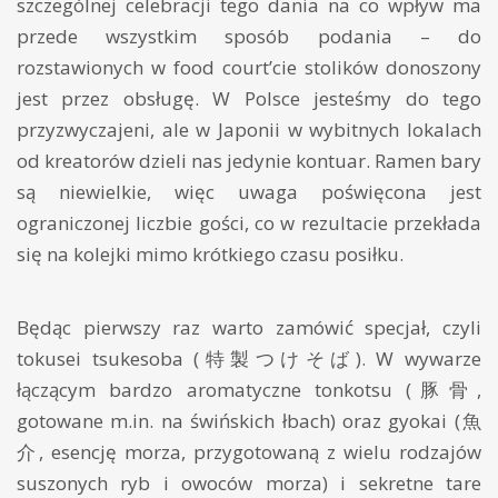
szczególnej celebracji tego dania na co wpływ ma
przede wszystkim sposób podania – do
rozstawionych w food court’cie stolików donoszony
jest przez obsługę. W Polsce jesteśmy do tego
przyzwyczajeni, ale w Japonii w wybitnych lokalach
od kreatorów dzieli nas jedynie kontuar. Ramen bary
są niewielkie, więc uwaga poświęcona jest
ograniczonej liczbie gości, co w rezultacie przekłada
się na kolejki mimo krótkiego czasu posiłku.
Będąc pierwszy raz warto zamówić specjał, czyli
tokusei tsukesoba (特製つけそば). W wywarze
łączącym bardzo aromatyczne tonkotsu (豚骨,
gotowane m.in. na świńskich łbach) oraz gyokai (魚
介, esencję morza, przygotowaną z wielu rodzajów
suszonych ryb i owoców morza) i sekretne tare