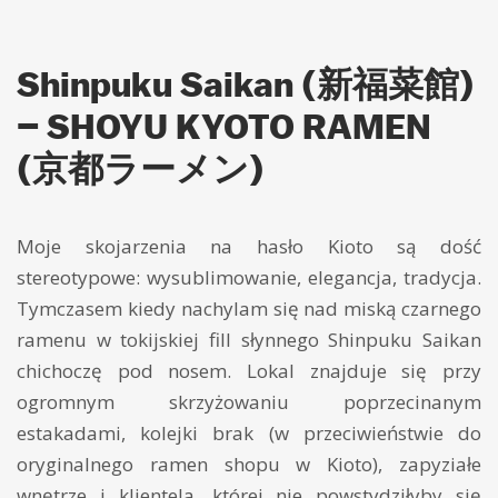
Shinpuku Saikan (新福菜館)
– SHOYU KYOTO RAMEN
(京都ラーメン)
Moje skojarzenia na hasło Kioto są dość
stereotypowe: wysublimowanie, elegancja, tradycja.
Tymczasem kiedy nachylam się nad miską czarnego
ramenu w tokijskiej fill słynnego Shinpuku Saikan
chichoczę pod nosem. Lokal znajduje się przy
ogromnym skrzyżowaniu poprzecinanym
estakadami, kolejki brak (w przeciwieństwie do
oryginalnego ramen shopu w Kioto), zapyziałe
wnętrze i klientela, której nie powstydziłyby się