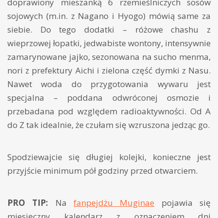
doprawiony mieszanką 6 rzemieślniczych sosów
sojowych (m.in. z Nagano i Hyogo) mówią same za
siebie. Do tego dodatki – różowe chashu z
wieprzowej łopatki, jedwabiste wontony, intensywnie
zamarynowane jajko, sezonowana na sucho menma,
nori z prefektury Aichi i zielona część dymki z Nasu.
Nawet woda do przygotowania wywaru jest
specjalna – poddana odwróconej osmozie i
przebadana pod względem radioaktywności. Od A
do Z tak idealnie, że czułam się wzruszona jedząc go.
Spodziewajcie się długiej kolejki, konieczne jest
przyjście minimum pół godziny przed otwarciem.
PRO TIP:
Na
fanpejdżu Muginae
pojawia się
miesięczny kalendarz z oznaczeniem dni