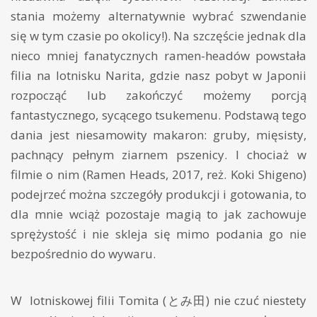
stania możemy alternatywnie wybrać szwendanie
się w tym czasie po okolicy!). Na szczęście jednak dla
nieco mniej fanatycznych ramen-headów powstała
filia na lotnisku Narita, gdzie nasz pobyt w Japonii
rozpocząć lub zakończyć możemy porcją
fantastycznego, sycącego tsukemenu. Podstawą tego
dania jest niesamowity makaron: gruby, mięsisty,
pachnący pełnym ziarnem pszenicy. I chociaż w
filmie o nim (Ramen Heads, 2017, reż. Koki Shigeno)
podejrzeć można szczegóły produkcji i gotowania, to
dla mnie wciąż pozostaje magią to jak zachowuje
sprężystość i nie skleja się mimo podania go nie
bezpośrednio do wywaru.
W lotniskowej filii Tomita (とみ田) nie czuć niestety