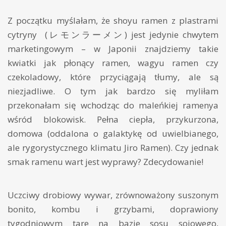
Z początku myślałam, że shoyu ramen z plastrami
cytryny (レモンラーメン) jest jedynie chwytem
marketingowym – w Japonii znajdziemy takie
kwiatki jak płonący ramen, wagyu ramen czy
czekoladowy, które przyciągają tłumy, ale są
niezjadliwe. O tym jak bardzo się myliłam
przekonałam się wchodząc do maleńkiej ramenya
wśród blokowisk. Pełna ciepła, przykurzona,
domowa (oddalona o galaktykę od uwielbianego,
ale rygorystycznego klimatu Jiro Ramen). Czy jednak
smak ramenu wart jest wyprawy? Zdecydowanie!
Uczciwy drobiowy wywar, zrównoważony suszonym
bonito, kombu i grzybami, doprawiony
tygodniowym tare na bazie sosu sojowego,