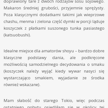
doprawiony tare z dwóch rodzajów sosu sojowego.
Makaron średniej grubości, przyjemnie sprężysty.
Poza klasycznymi dodatkami takimi jak wieprzowe
chashu, menma i zielona część dymki w porcji ląduje
koszyczek z płatkami suszonego tunka pasiastego
(katsuobushi).
Idealne miejsce dla amatorów shoyu – bardzo dobre
klasyczne podstawy dania, ale podkręcone
możliwością samodzielnego decydowania o smaku
(koszyczek należy wyjąć kiedy wywar nasyci się
wystarczająco smakiem, wyjadanie ze środka
również wskazane).
Mam słabość do starego Tokio, więc podczas
ostatniego pobytu osiedliłam się w okolicy tej