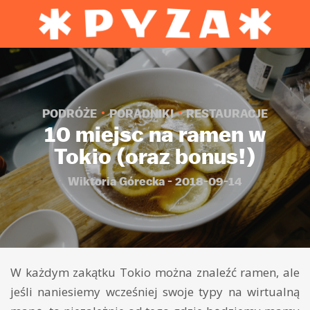
PODRÓŻE
PORADNIKI
RESTAURACJE
10 miejsc na ramen w
Tokio (oraz bonus!)
Wiktoria Górecka - 2018-09-14
W każdym zakątku Tokio można znaleźć ramen, ale
jeśli naniesiemy wcześniej swoje typy na wirtualną