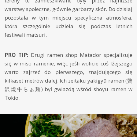
tereny te zamieszkiwane były przez najniższe
warstwy społeczne, głównie garbarzy skór. Do dzisiaj
pozostała w tym miejscu specyficzna atmosfera,
która szczególnie udziela się podczas letnich
festiwali matsuri.
PRO TIP:
Drugi ramen shop Matador specjalizuje
się w miso ramenie, więc jeśli wolicie coś lżejszego
warto zajrzeć do pierwszego, znajdującego się
kilkaset metrów dalej. Ich zeitaku yakigyū ramen (贅
沢焼牛らぁ麺) był gwiazdą wśród shoyu ramen w
Tokio.