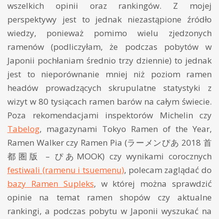
wszelkich opinii oraz rankingów. Z mojej
perspektywy jest to jednak niezastąpione źródło
wiedzy, ponieważ pomimo wielu zjedzonych
ramenów (podliczyłam, że podczas pobytów w
Japonii pochłaniam średnio trzy dziennie) to jednak
jest to nieporównanie mniej niż poziom ramen
headów prowadzących skrupulatne statystyki z
wizyt w 80 tysiącach ramen barów na całym świecie.
Poza rekomendacjami inspektorów Michelin czy
Tabelog
, magazynami Tokyo Ramen of the Year,
Ramen Walker czy Ramen Pia (ラーメンぴあ 2018 首
都圏版 – ぴあMOOK) czy wynikami corocznych
festiwali (ramenu i tsuemenu)
, polecam zaglądać do
bazy Ramen Supleks
, w której można sprawdzić
opinie na temat ramen shopów czy aktualne
rankingi, a podczas pobytu w Japonii wyszukać na