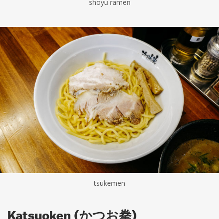
shoyu ramen
tsukemen
Katsuoken (かつお拳)