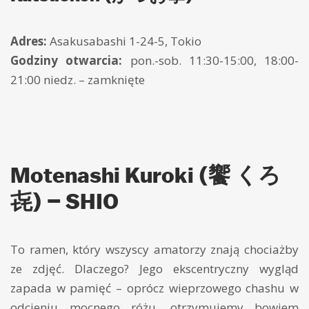
Adres:
Asakusabashi 1-24-5, Tokio
Godziny otwarcia:
pon.-sob. 11:30-15:00, 18:00-
21:00 niedz. – zamknięte
Motenashi Kuroki (饗 くろ
㐂) – SHIO
To ramen, który wszyscy amatorzy znają chociażby
ze zdjęć. Dlaczego? Jego ekscentryczny wygląd
zapada w pamięć – oprócz wieprzowego chashu w
odcieniu mocnego różu, otrzymujemy bowiem