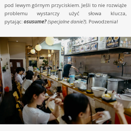
pod lewym górnym przyciskiem. Jeśli to nie rozwiąże
problemu wystarczy użyć słowa klucza,
pytając:
osusume?
(specjalne danie?).
Powodzenia!