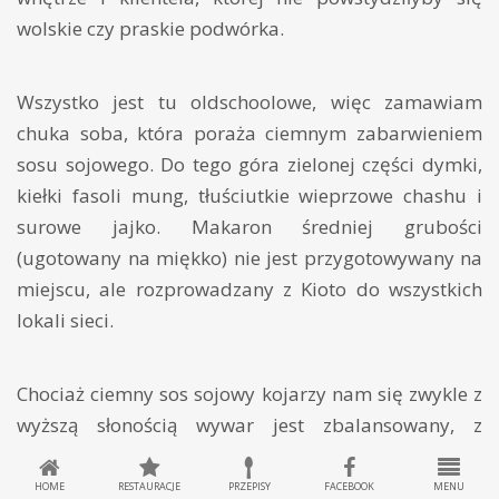
wolskie czy praskie podwórka.
Wszystko jest tu oldschoolowe, więc zamawiam
chuka soba, która poraża ciemnym zabarwieniem
sosu sojowego. Do tego góra zielonej części dymki,
kiełki fasoli mung, tłuściutkie wieprzowe chashu i
surowe jajko. Makaron średniej grubości
(ugotowany na miękko) nie jest przygotowywany na
miejscu, ale rozprowadzany z Kioto do wszystkich
lokali sieci.
Chociaż ciemny sos sojowy kojarzy nam się zwykle z
wyższą słonością wywar jest zbalansowany, z
charakterystycznym posmakiem przypominającym
kwas chlebowy. Nie jest to może mój ulubiony
HOME
RESTAURACJE
PRZEPISY
FACEBOOK
MENU