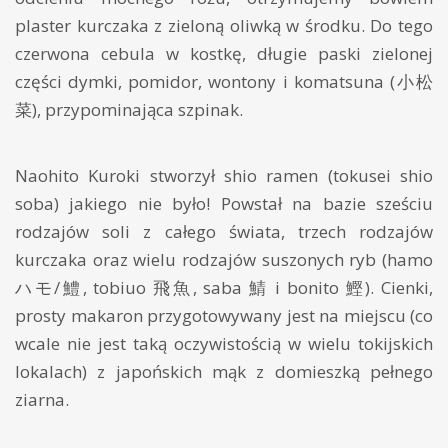
plaster kurczaka z zieloną oliwką w środku. Do tego
czerwona cebula w kostkę, długie paski zielonej
części dymki, pomidor, wontony i komatsuna (小松
菜), przypominająca szpinak.
Naohito Kuroki stworzył shio ramen (tokusei shio
soba) jakiego nie było! Powstał na bazie sześciu
rodzajów soli z całego świata, trzech rodzajów
kurczaka oraz wielu rodzajów suszonych ryb (hamo
ハモ/鱧, tobiuo 飛魚, saba 鯖 i bonito 鰹). Cienki,
prosty makaron przygotowywany jest na miejscu (co
wcale nie jest taką oczywistością w wielu tokijskich
lokalach) z japońskich mąk z domieszką pełnego
ziarna.