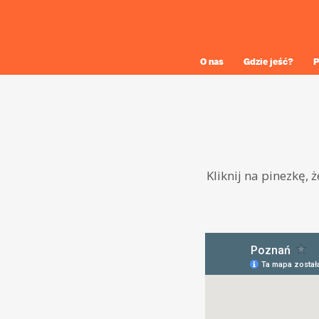
O nas
Gdzie jeść?
P
Kliknij na pinezkę, 