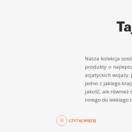
Ta
Nasza kolekcja sosó
produkty o najleps
azjatyckich wojaży. 
jedno z jakiego kraj
jakość, ale równie
innego do lekkiego 
CZYTAJ WIĘCEJ