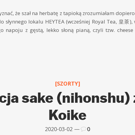
nać, że szał na herbatę z tapioką zrozumiałam dopiero 
 do słynnego lokalu HEYTEA (wcześniej Royal Tea, 皇茶),
go napoju z gęstą, lekko słoną pianą, czyli tzw. che
[SZORTY]
ja sake (nihonshu)
Koike
2020-03-02 —
0