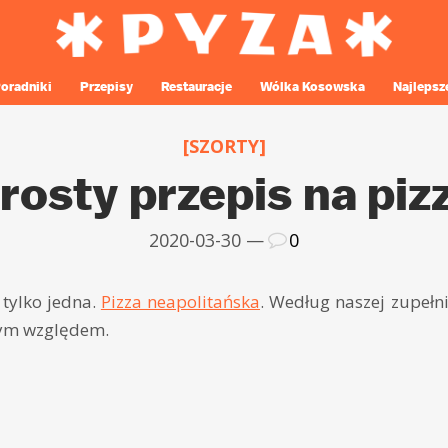
oradniki
Przepisy
Restauracje
Wólka Kosowska
Najlepsz
[SZORTY]
rosty przepis na piz
2020-03-30 —
0
 tylko jedna.
Pizza neapolitańska
. Według naszej zupełni
dym względem.