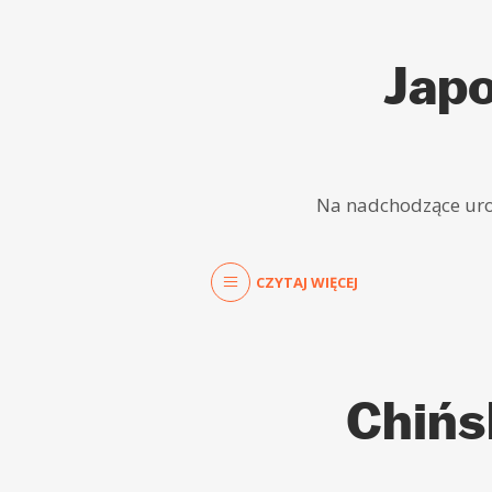
Jap
Na nadchodzące urod
CZYTAJ WIĘCEJ
Chińs