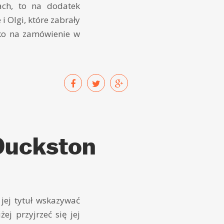
ach, to na dodatek
 Olgi, które zabrały
lko na zamówienie w
Duckston
jej tytuł wskazywać
j przyjrzeć się jej