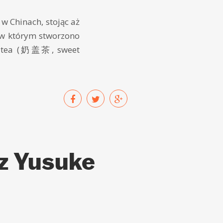
w Chinach, stojąc aż
 w którym stworzono
ese tea (奶盖茶, sweet
 z Yusuke