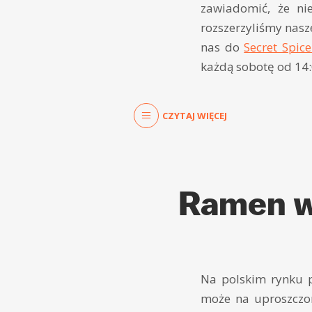
zawiadomić, że ni
rozszerzyliśmy nasz
nas do
Secret Spic
każdą sobotę od 14:
CZYTAJ WIĘCEJ
Ramen w
Na polskim rynku p
może na uproszczon