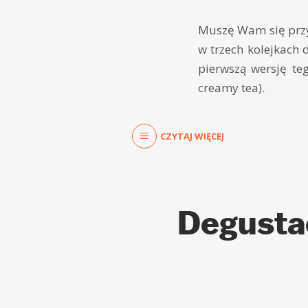
Muszę Wam się przyz
w trzech kolejkach
pierwszą wersję te
creamy tea).
CZYTAJ WIĘCEJ
Degustac