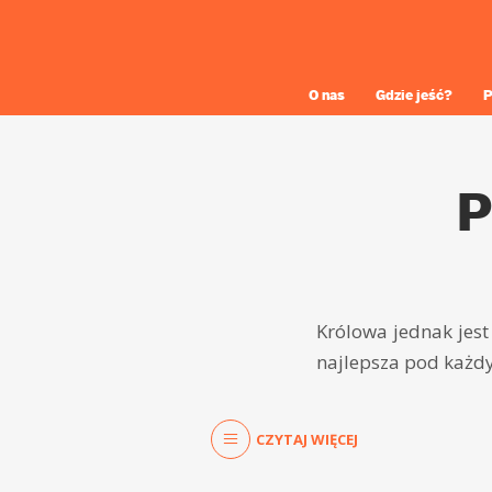
O nas
Gdzie jeść?
P
P
Królowa jednak jest
najlepsza pod każ
CZYTAJ WIĘCEJ