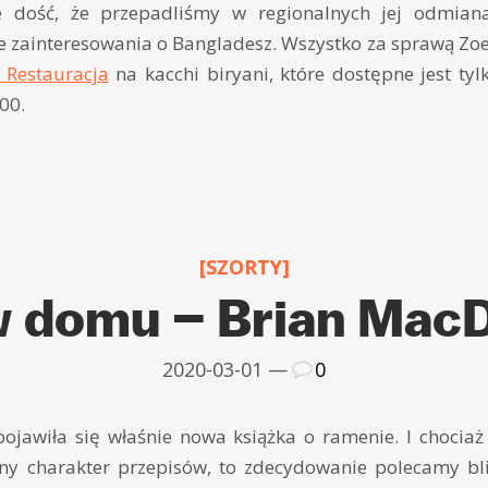
e dość, że przepadliśmy w regionalnych jej odmian
e zainteresowania o Bangladesz. Wszystko za sprawą Zoe i
e Restauracja
na kacchi biryani, które dostępne jest ty
00.
[SZORTY]
 domu – Brian Mac
2020-03-01 —
0
ojawiła się właśnie nowa książka o ramenie. I chociaż 
y charakter przepisów, to zdecydowanie polecamy bliże