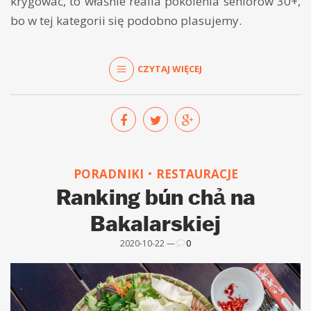
krygować, to właśnie realia pokolenia seniorów 30+,
bo w tej kategorii się podobno plasujemy.
CZYTAJ WIĘCEJ
PORADNIKI
RESTAURACJE
Ranking bún chả na
Bakalarskiej
2020-10-22 —
0