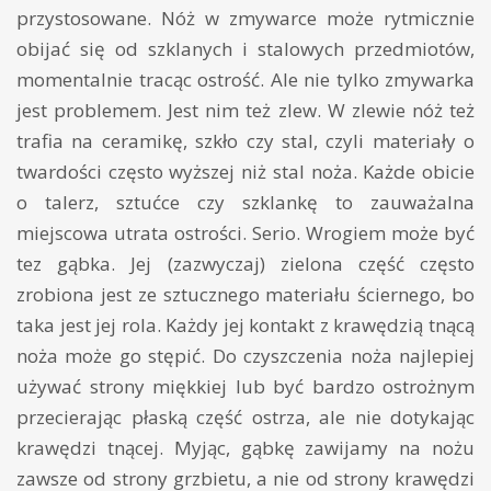
przystosowane. Nóż w zmywarce może rytmicznie
obijać się od szklanych i stalowych przedmiotów,
momentalnie tracąc ostrość. Ale nie tylko zmywarka
jest problemem. Jest nim też zlew. W zlewie nóż też
trafia na ceramikę, szkło czy stal, czyli materiały o
twardości często wyższej niż stal noża. Każde obicie
o talerz, sztućce czy szklankę to zauważalna
miejscowa utrata ostrości. Serio. Wrogiem może być
tez gąbka. Jej (zazwyczaj) zielona część często
zrobiona jest ze sztucznego materiału ściernego, bo
taka jest jej rola. Każdy jej kontakt z krawędzią tnącą
noża może go stępić. Do czyszczenia noża najlepiej
używać strony miękkiej lub być bardzo ostrożnym
przecierając płaską część ostrza, ale nie dotykając
krawędzi tnącej. Myjąc, gąbkę zawijamy na nożu
zawsze od strony grzbietu, a nie od strony krawędzi