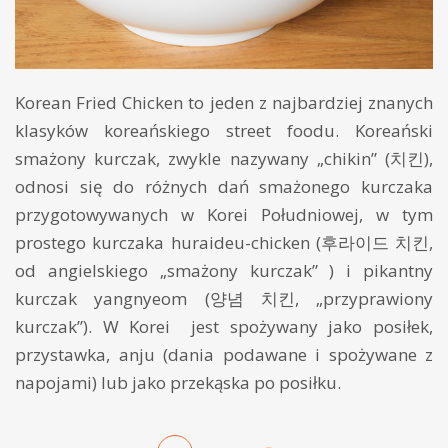
Korean Fried Chicken to jeden z najbardziej znanych
klasyków koreańskiego street foodu. Koreański
smażony kurczak, zwykle nazywany „chikin” (치킨),
odnosi się do różnych dań smażonego kurczaka
przygotowywanych w Korei Południowej, w tym
prostego kurczaka huraideu-chicken (후라이드 치킨,
od angielskiego „smażony kurczak” ) i pikantny
kurczak yangnyeom (양념 치킨, „przyprawiony
kurczak”). W Korei jest spożywany jako posiłek,
przystawka, anju (dania podawane i spożywane z
napojami) lub jako przekąska po posiłku.