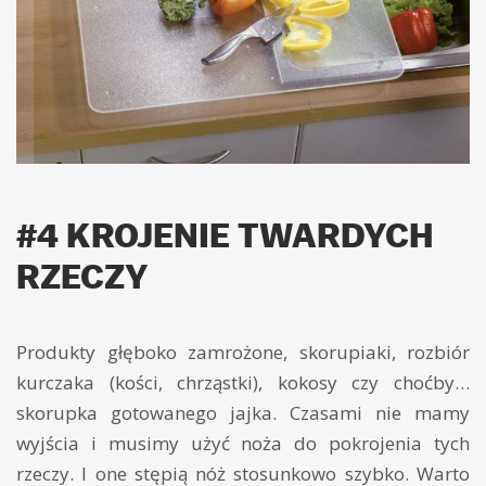
#4 KROJENIE TWARDYCH
RZECZY
Produkty głęboko zamrożone, skorupiaki, rozbiór
kurczaka (kości, chrząstki), kokosy czy choćby…
skorupka gotowanego jajka. Czasami nie mamy
wyjścia i musimy użyć noża do pokrojenia tych
rzeczy. I one stępią nóż stosunkowo szybko. Warto