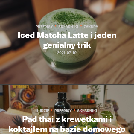
PRZEPISY
SKŁADNIKI
ZAKUPY
Iced Matcha Latte i jeden
genialny trik
2021-07-10
LUDZIE
PRZEPISY
SKŁADNIKI
Pad thai z krewetkami i
koktajlem na bazie domowego