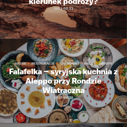
kierunek podróży?
2023-02-23
LUDZIE
RESTAURACJE
SKŁADNIKI
WEGE
ZAKUPY
Falafelka – syryjska kuchnia z
Aleppo przy Rondzie
Wiatraczna
2022-05-22