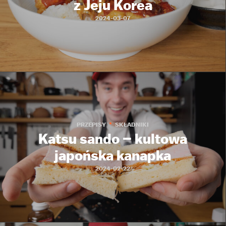
z Jeju Korea
2024-03-07
PRZEPISY
SKŁADNIKI
Katsu sando – kultowa
japońska kanapka
2024-02-22