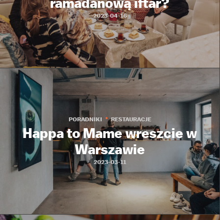
ramadanową iftar?
2023-04-16
PORADNIKI
RESTAURACJE
Happa to Mame wreszcie w
Warszawie
2023-03-11