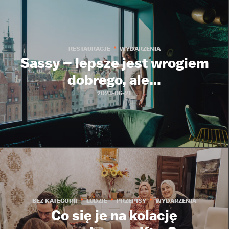
RESTAURACJE
WYDARZENIA
Sassy – lepsze jest wrogiem
dobrego, ale…
2023-06-21
BEZ KATEGORII
LUDZIE
PRZEPISY
WYDARZENIA
Co się je na kolację