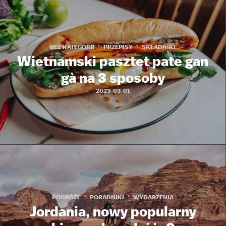
BEZ KATEGORII
PRZEPISY
SKŁADNIKI
Wietnamski pasztet pate gan
gà na 3 sposoby
2023-03-01
PODRÓŻE
PORADNIKI
WYDARZENIA
Jordania, nowy popularny