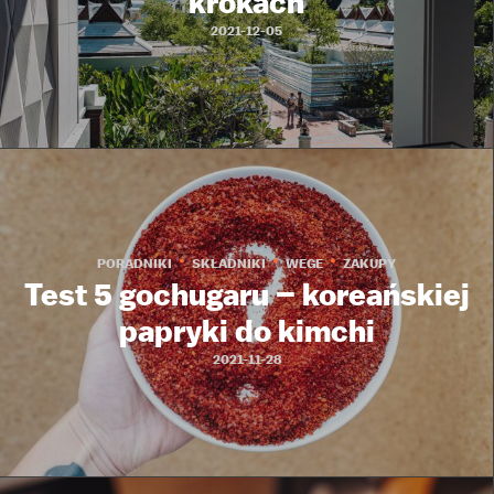
krokach
2021-12-05
PORADNIKI
SKŁADNIKI
WEGE
ZAKUPY
Test 5 gochugaru – koreańskiej
papryki do kimchi
2021-11-28