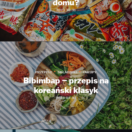
domu?
2023-10-31
PRZEPISY
SKŁADNIKI
ZAKUPY
Bibimbap – przepis na
koreański klasyk
2023-07-30