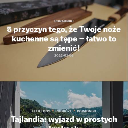
PORADNIKI
5 przyczyn tego, że Twoje noże
kuchenne są tępe – łatwo to
zmienić!
2022-01-08
FELIETONY
PODRÓŻE
PORADNIKI
Tajlandia: wyjazd w prostych