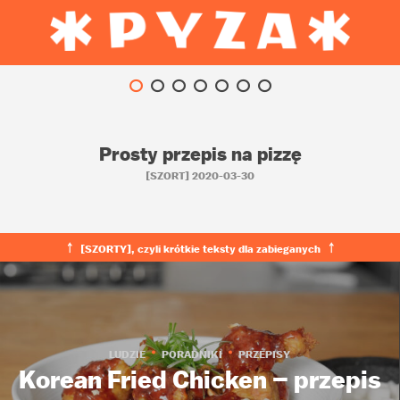
Prosty przepis na pizzę
[SZORT] 2020-03-30
￪ [SZORTY], czyli krótkie teksty dla zabieganych ￪
LUDZIE
PORADNIKI
PRZEPISY
Korean Fried Chicken – przepis