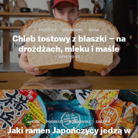
PRZEPISY
SKŁADNIKI
WEGE
Chleb tostowy z blaszki – na
drożdżach, mleku i maśle
2024-02-13
LUDZIE
PODRÓŻE
PORADNIKI
ZAKUPY
Jaki ramen Japończycy jedzą w