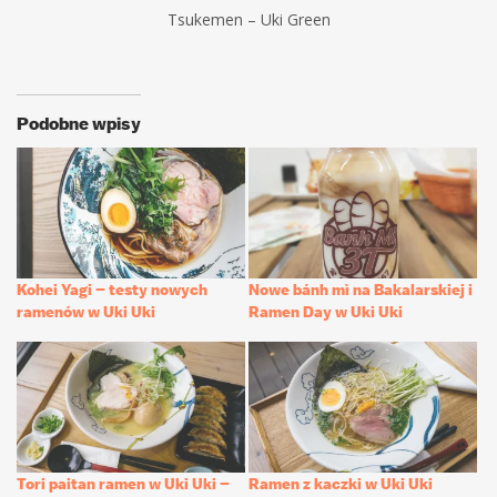
Tsukemen – Uki Green
Podobne wpisy
Kohei Yagi – testy nowych
Nowe bánh mì na Bakalarskiej i
ramenów w Uki Uki
Ramen Day w Uki Uki
Tori paitan ramen w Uki Uki –
Ramen z kaczki w Uki Uki