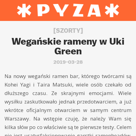
[SZORTY]
Wegańskie rameny w Uki
Green
2019-03-28
Na nowy wegański ramen bar, którego twórcami są
Kohei Yagi​ i Taira Matsuki​, wiele osób czekało od
dłuższego czasu. Ze skrajnymi emocjami. Wiele
wysiłku zaskutkowało jednak przedotwarciem, a już
wkrótce oficjalnym otwarciem w samym centrum
Warszawy. Na wstępie czuję, że należy Wam się
kilka słów po co właściwie są te pierwsze testy. Celem
nie jest usatysfakcjonowanie garstki ramenheadów,