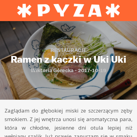
RESTAURACJE
Ramen z kaczki w Uki Uki
Wiktoria Górecka - 2017-10-19
Zaglądam do głębokiej miski ze szczerzącym zęby
smokiem. Z jej wnętrza unosi się aromatyczna para,
która w chłodne, jesienne dni otula lepiej niż
wełniany szalik. Już prawie zanurzam się w smaku