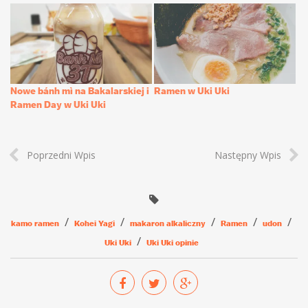
Nowe bánh mì na Bakalarskiej i
Ramen w Uki Uki
Ramen Day w Uki Uki
Poprzedni Wpis
Następny Wpis
kamo ramen
Kohei Yagi
makaron alkaliczny
Ramen
udon
Uki Uki
Uki Uki opinie