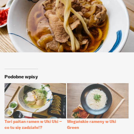
Podobne wpisy
Tori paitan ramen w Uki Uki –
Wegańskie rameny w Uki
co tu się zadziało!?
Green