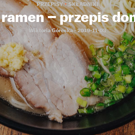
PRZEPISY
SKŁADNIKI
 ramen – przepis d
Wiktoria Górecka - 2019-11-03