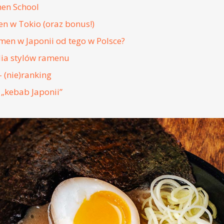
en School
en w Tokio (oraz bonus!)
men w Japonii od tego w Polsce?
dia stylów ramenu
 (nie)ranking
 „kebab Japonii”