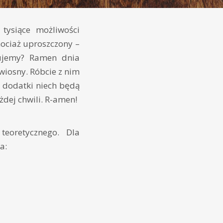
tysiące możliwości
hociaż uproszczony –
kujemy? Ramen dnia
wiosny. Róbcie z nim
a dodatki niech będą
dej chwili. R-amen!
oretycznego. Dla
a: