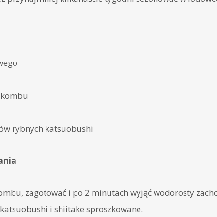
owego
w kombu
tków rybnych katsuobushi
ania
mbu, zagotować i po 2 minutach wyjąć wodorosty zach
katsuobushi i shiitake sproszkowane.