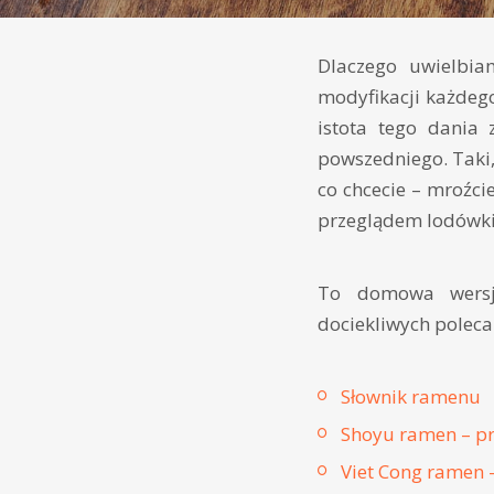
Dlaczego uwielbia
modyfikacji każdego
istota tego dania
powszedniego. Taki,
co chcecie – mroźci
przeglądem lodówki.
To domowa wersj
dociekliwych polecam
Słownik ramenu
Shoyu ramen – pr
Viet Cong ramen 