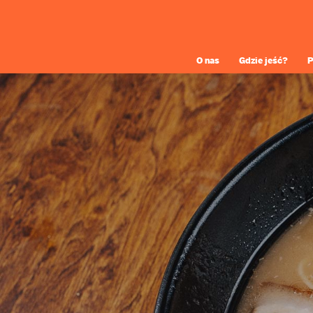
O nas
Gdzie jeść?
P