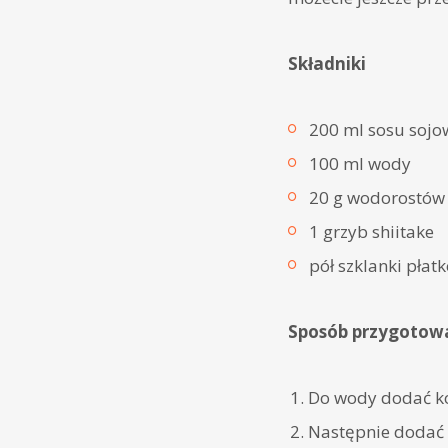
Składniki
200 ml sosu soj
100 ml wody
20 g wodorostó
1 grzyb shiitake
pół szklanki pła
Sposób przygotow
Do wody dodać ko
Następnie dodać 