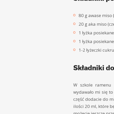
80 g awase miso 
20 g aka miso (c
1 łyżka posiekan
1 łyżka posiekan
1-2 łyżeczki cukr
Składniki d
W szkole ramenu 
wydawało mi się to 
część dodacie do mi
ilości 20 ml, które 
możecie jeszcze prz