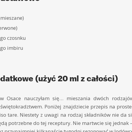
(mieszane)
zerwone)
ego czosnku
ego imbiru
u
odatkowe (użyć 20 ml z całości)
w Osace nauczyłam się… mieszania dwóch rodzajów 
świętokradztwem. Poniżej znajdziecie przepis na proste
so tare. Niestety z uwagi na rodzaj składników nie da 
będą potrzebne do tej receptury. Nie martwcie się jednak
ez przynajmniej kilkanaście tygodni sezonować w lodówc