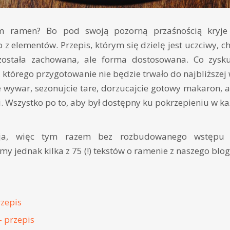
m ramen? Bo pod swoją pozorną przaśnością kryje 
 z elementów. Przepis, którym się dzielę jest uczciwy, c
 została zachowana, ale forma dostosowana. Co zys
 którego przygotowanie nie będzie trwało do najbliższej 
e wywar, sezonujcie tare, dorzucajcie gotowy makaron, 
 Wszystko po to, aby był dostępny ku pokrzepieniu w każ
a, więc tym razem bez rozbudowanego wstępu te
y jednak kilka z 75 (!) tekstów o ramenie z naszego blog
zepis
– przepis