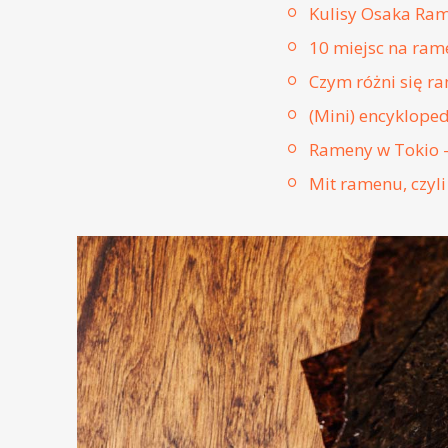
Kulisy Osaka Ram
10 miejsc na ram
Czym różni się ra
(Mini) encyklope
Rameny w Tokio –
Mit ramenu, czyli