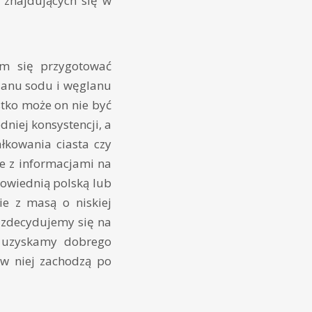
 znajdujących się w
am się przygotować
lanu sodu i węglanu
tko może on nie być
niej konsystencji, a
łkowania ciasta czy
le z informacjami na
powiednią polską lub
ie z masą o niskiej
 zdecydujemy się na
ie uzyskamy dobrego
 w niej zachodzą po