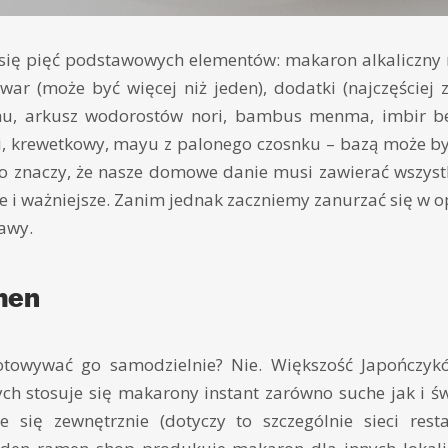
się pięć podstawowych elementów: makaron alkaliczny r
ar (może być więcej niż jeden), dodatki (najczęściej 
shu, arkusz wodorostów nori, bambus menma, imbir be
i, krewetkowy, mayu z palonego czosnku – bazą może być 
 to znaczy, że nasze domowe danie musi zawierać wszyst
ne i ważniejsze. Zanim jednak zaczniemy zanurzać się w o
awy.
men
towywać go samodzielnie? Nie. Większość Japończykó
 stosuje się makarony instant zarówno suche jak i świ
 się zewnętrznie (dotyczy to szczególnie sieci resta