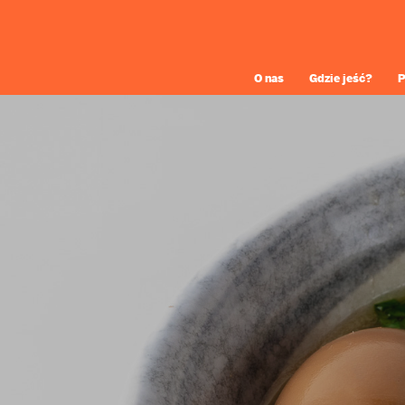
O nas
Gdzie jeść?
P