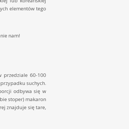
kiej lub koreańskiej
zych elementów tego
 nie nam!
w przedziale 60-100
w przypadku suchych.
 porcji odbywa się w
sobie stoper) makaron
j znajduje się tare,