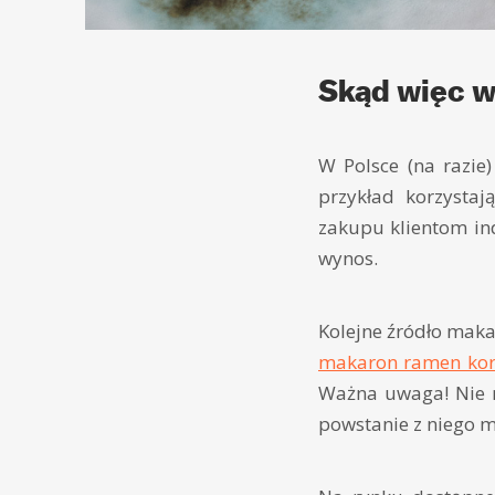
Skąd więc w
W Polsce (na razi
przykład korzysta
zakupu klientom in
wynos.
Kolejne źródło makar
makaron ramen kore
Ważna uwaga! Nie n
powstanie z niego m