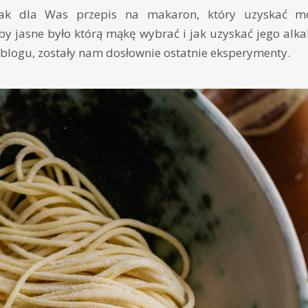
nak dla Was przepis na makaron, który uzyskać 
y jasne było którą mąkę wybrać i jak uzyskać jego alkal
a blogu, zostały nam dosłownie ostatnie eksperymenty.