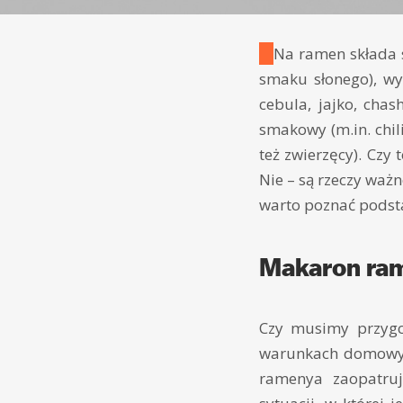
Na ramen składa 
smaku słonego), wyw
cebula, jajko, cha
smakowy (m.in. chil
też zwierzęcy). Czy
Nie – są rzeczy waż
warto poznać podst
Makaron ra
Czy musimy przygo
warunkach domowych
ramenya zaopatruje