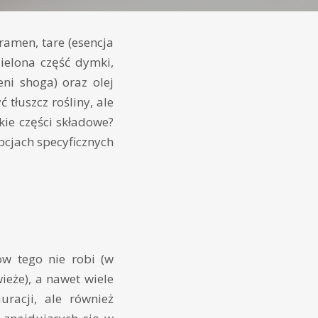
amen, tare (esencja
zielona część dymki,
ni shoga) oraz olej
tłuszcz rośliny, ale
kie części składowe?
pcjach specyficznych
w tego nie robi (w
eże), a nawet wiele
uracji, ale również