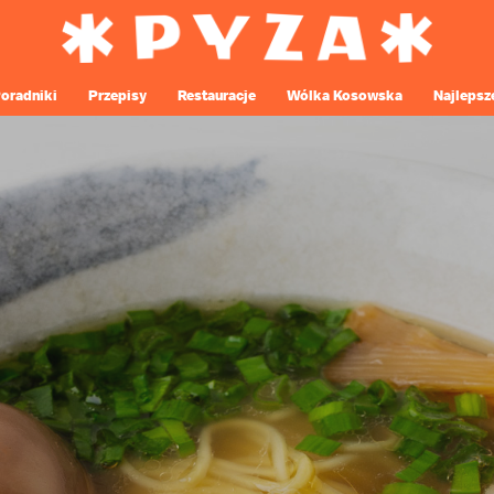
oradniki
Przepisy
Restauracje
Wólka Kosowska
Najlepsz