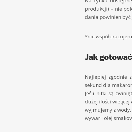
Na rynku dostępne
produkcji) – nie p
dania powinien być j
*nie współpracujem
Jak gotowa
Najlepiej zgodnie 
sekund dla makaronó
Jeśli nitki są zwin
dużej ilości wrzącej
wyjmujemy z wody, o
wywar i olej smako