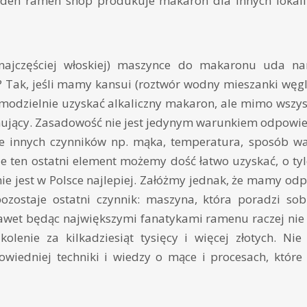
 jeden ramen shop produkuje makaron dla innych lokali
ajczęściej włoskiej) maszynce do makaronu uda n
? Tak, jeśli mamy kansui (roztwór wodny mieszanki węg
odzielnie uzyskać alkaliczny makaron, ale mimo wszys
nujący. Zasadowość nie jest jedynym warunkiem odpowied
e innych czynników np. mąka, temperatura, sposób wa
ile ten ostatni element możemy dość łatwo uzyskać, o ty
ie jest w Polsce najlepiej. Załóżmy jednak, że mamy od
zostaje ostatni czynnik: maszyna, która poradzi sob
awet będąc największymi fanatykami ramenu raczej nie
kolenie za kilkadziesiąt tysięcy i więcej złotych. N
iedniej techniki i wiedzy o mące i procesach, które