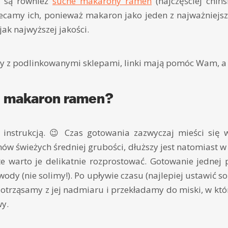
 są również
suche makarony ramen
(najczęściej chińs
olecamy ich, ponieważ makaron jako jeden z najważniejs
ak najwyższej jakości.
y z podlinkowanymi sklepami, linki mają pomóc Wam, a
ć makaron ramen?
z instrukcją. 😉 Czas gotowania zazwyczaj mieści się 
w świeżych średniej grubości, dłuższy jest natomiast 
ięte warto je delikatnie rozprostować. Gotowanie jednej
 wody (nie solimy!). Po upływie czasu (najlepiej ustawić 
trząsamy z jej nadmiaru i przekładamy do miski, w które
wy.