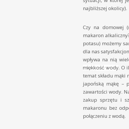
sytuacji, w której
najbliższej okolicy).
Czy na domowej (n
makaron alkaliczny
potasu) możemy sam
dla nas satysfakcjo
wpływa na nią wiel
. O 
miękkość wody
temat składu mąki n
japońską mąkę – po
zawartości wody. N
zakup sprzętu i sz
makaronu bez odpow
połączeniu z wodą.