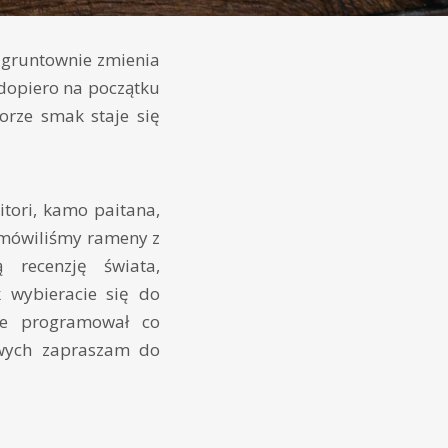
 gruntownie zmienia
 dopiero na początku
orze smak staje się
itori, kamo paitana,
amówiliśmy rameny z
 recenzję świata,
k wybieracie się do
ie programował co
liwych zapraszam do