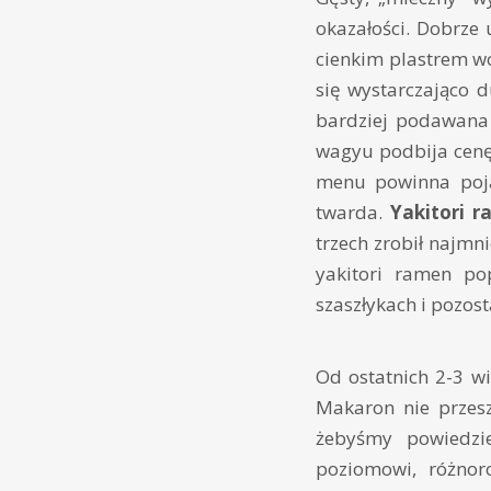
okazałości. Dobrze
cienkim plastrem w
się wystarczająco 
bardziej podawana o
wagyu podbija cenę
menu powinna poja
twarda.
Yakitori 
trzech zrobił najmni
yakitori ramen po
szaszłykach i pozost
Od ostatnich 2-3 wi
Makaron nie przesz
żebyśmy powiedzi
poziomowi, różno