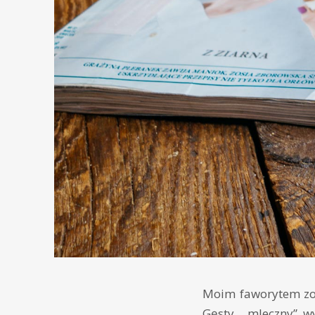
Moim faworytem zo
Gęsty, „mleczny” w