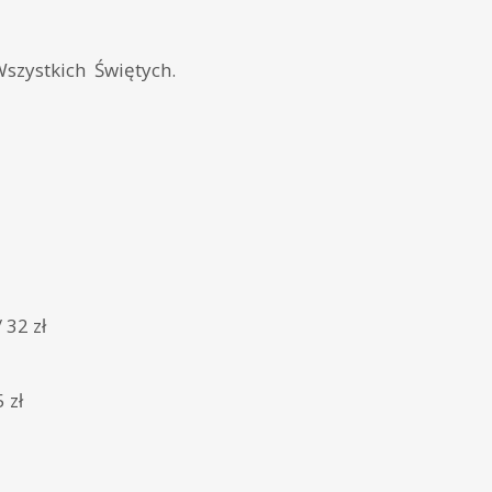
szystkich Świętych.
 32 zł
 zł