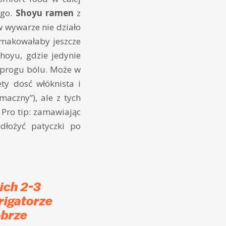
ago.
Shoyu ramen
z
 wywarze nie działo
smakowałaby jeszcze
shoyu, gdzie jedynie
 progu bólu. Może w
y dosć włóknista i
maczny”), ale z tych
 Pro tip: zamawiając
dłożyć patyczki po
ich 2-3
rigatorze
obrze