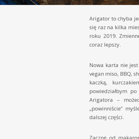
Arigator to chyba 
się raz na kilka mi
roku 2019. Zmienne
coraz lepszy.
Nowa karta nie jest
vegan miso, BBQ, s
kaczką, kurczaki
powiedziałbym po p
Arigatora – może
„powinniście” myśl
dalszej części.
Zacznę od makaron