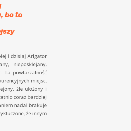
d
 bo to
jszy
ej i dzisiaj Arigator
y, nieposklejany,
y. Ta powtarzalność
kurencyjnych miejsc,
ejony, źle ułożony i
atnio coraz bardziej
aniem nadal brakuje
ewykluczone, że innym