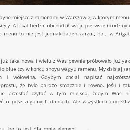
jedyne miejsce z ramenami w Warszawie, w którym menu
esięcy. A lokal będzie obchodził swoje pierwsze urodziny
 menu to nie jest jednak żaden zarzut, bo… w Arigat
 już taka nowa i wielu z Was pewnie próbowało już yak
hio blue czy w końcu shoyu wagyu ramenu. My dzisiaj z
em i wołowiną. Gdybym chciał napisać najkrótszą
rostu, że było bardzo smacznie i równo. Jeśli i ta
cie przestać czytać w tym miejscu, żebym Was n
eć o poszczególnych daniach. Ale wszystkich dociek
u, bo to jest dla mnie element