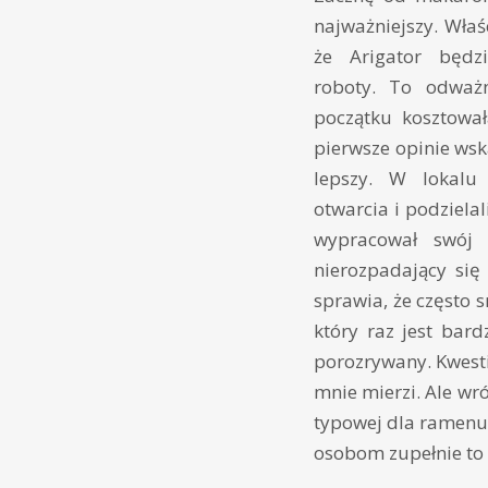
najważniejszy. Właśc
że Arigator będz
roboty. To odważn
początku kosztowa
pierwsze opinie ws
lepszy. W lokalu
otwarcia i podzielal
wypracował swój 
nierozpadający się
sprawia, że często 
który raz jest bard
porozrywany. Kwesti
mnie mierzi. Ale w
typowej dla ramenu s
osobom zupełnie to 