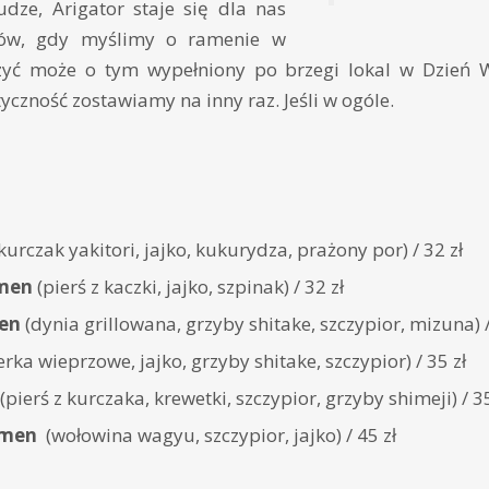
udze, Arigator staje się dla nas
ów, gdy myślimy o ramenie w
yć może o tym wypełniony po brzegi lokal w Dzień W
yczność zostawiamy na inny raz. Jeśli w ogóle.
kurczak yakitori, jajko, kukurydza, prażony por) / 32 zł
amen
(pierś z kaczki, jajko, szpinak) / 32 zł
en
(dynia grillowana, grzyby shitake, szczypior, mizuna) /
rka wieprzowe, jajko, grzyby shitake, szczypior) / 35 zł
(pierś z kurczaka, krewetki, szczypior, grzyby shimeji) / 35
amen
(wołowina wagyu, szczypior, jajko) / 45 zł