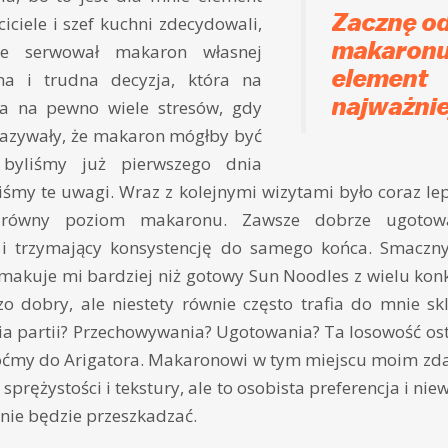
Zacznę o
iciele i szef kuchni zdecydowali,
makaronu,
ie serwował makaron własnej
element
a i trudna decyzja, która na
najważnie
ła na pewno wiele stresów, gdy
kazywały, że makaron mógłby być
 byliśmy już pierwszego dnia
iśmy te uwagi. Wraz z kolejnymi wizytami było coraz lepi
równy poziom makaronu. Zawsze dobrze ugotowan
 i trzymający konsystencję do samego końca. Smaczn
smakuje mi bardziej niż gotowy Sun Noodles z wielu kon
zo dobry, ale niestety równie często trafia do mnie skl
a partii? Przechowywania? Ugotowania? Ta losowość ost
róćmy do Arigatora. Makaronowi w tym miejscu moim zd
prężystości i tekstury, ale to osobista preferencja i ni
nie będzie przeszkadzać.