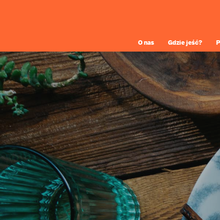
O nas
Gdzie jeść?
P