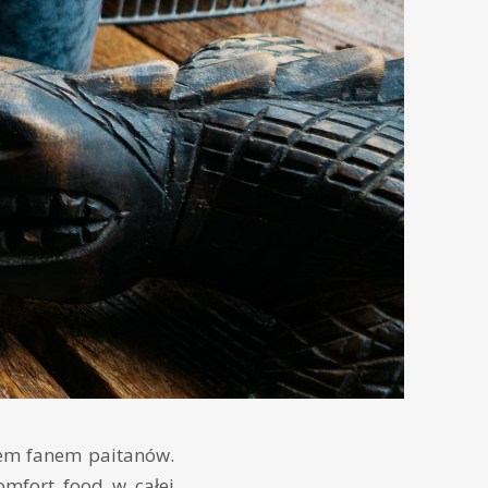
stem fanem paitanów.
omfort food w całej