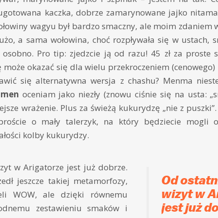
 ugotowana kaczka, dobrze zamarynowane jajko nitam
ołowiny wagyu był bardzo smaczny, ale moim zdaniem w
dużo, a sama wołowina, choć rozpływała się w ustach, 
sobno. Pro tip: zjedzcie ją od razu! 45 zł za proste 
 może okazać się dla wielu przekroczeniem (cenowego)
wić się alternatywna wersja z chashu? Menma niestet
ramen
oceniam jako niezły (znowu ciśnie się na usta: „s
ejsze wrażenie. Plus za świeżą kukurydzę „nie z puszki”.
proście o mały talerzyk, na który będziecie mogli o
ałości kolby kukurydzy.
zyt w Arigatorze jest już dobrze.
Od ostatn
edł jeszcze takiej metamorfozy,
wizyt w A
eli WOW, ale dzięki równemu
jest już d
rodnemu zestawieniu smaków i