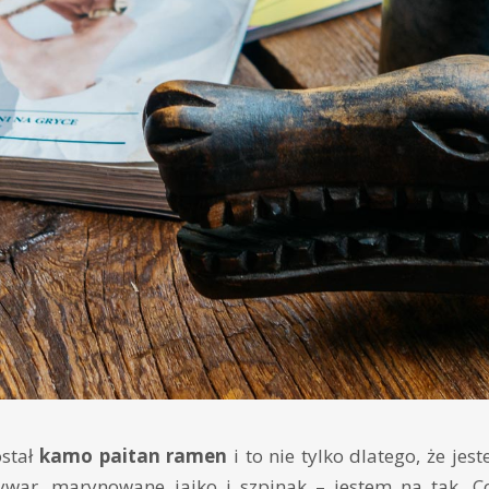
stał
kamo paitan ramen
i to nie tylko dlatego, że je
ywar, marynowane jajko i szpinak – jestem na tak. C