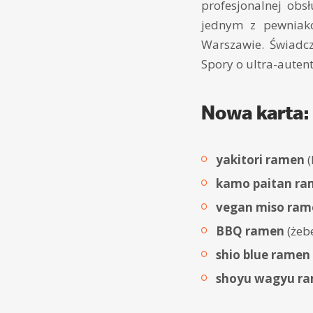
profesjonalnej obsł
jednym z pewniak
Warszawie. Świadcz
Spory o ultra-autent
Nowa karta:
yakitori ramen
(
kamo paitan r
vegan miso ram
BBQ ramen
(żebe
shio blue ramen
shoyu wagyu r