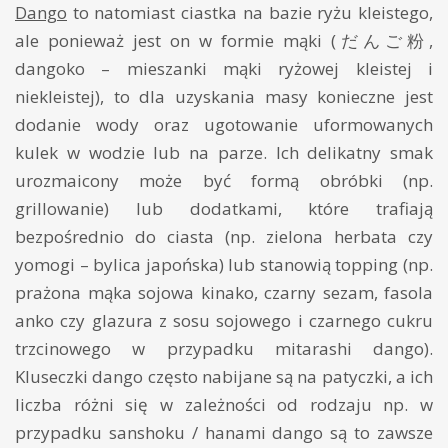
Dango
to natomiast ciastka na bazie ryżu kleistego,
ale ponieważ jest on w formie mąki (だんご粉,
dangoko – mieszanki mąki ryżowej kleistej i
niekleistej), to dla uzyskania masy konieczne jest
dodanie wody oraz ugotowanie uformowanych
kulek w wodzie lub na parze. Ich delikatny smak
urozmaicony może być formą obróbki (np.
grillowanie) lub dodatkami, które trafiają
bezpośrednio do ciasta (np. zielona herbata czy
yomogi – bylica japońska) lub stanowią topping (np.
prażona mąka sojowa kinako, czarny sezam, fasola
anko czy glazura z sosu sojowego i czarnego cukru
trzcinowego w przypadku mitarashi dango).
Kluseczki dango często nabijane są na patyczki, a ich
liczba różni się w zależności od rodzaju np. w
przypadku sanshoku / hanami dango są to zawsze