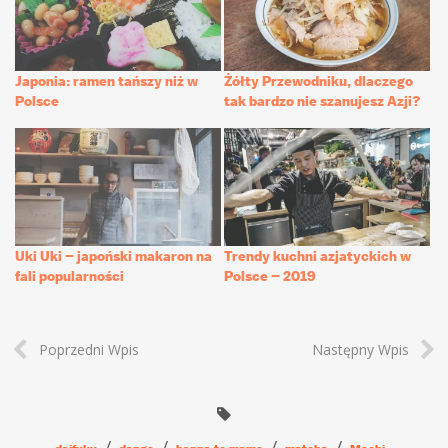
Japonia: ramen tańszy niż w
Żółty Przewodniku, dlaczego
Polsce
tak bardzo nie szanujesz Azji?
Uki Uki – japoński makaron na
Trendy kuchni azjatyckich w
fali popularności
Polsce – 2019
Poprzedni Wpis
Następny Wpis