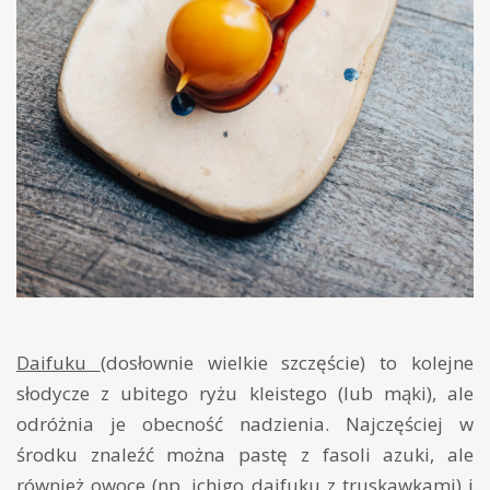
Daifuku
(dosłownie wielkie szczęście) to kolejne
słodycze z ubitego ryżu kleistego (lub mąki), ale
odróżnia je obecność nadzienia. Najczęściej w
środku znaleźć można pastę z fasoli azuki, ale
również owoce (np. ichigo daifuku z truskawkami) i