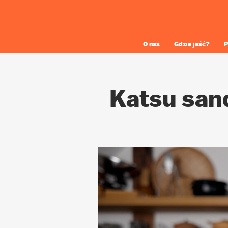
O nas
Gdzie jeść?
P
Katsu san