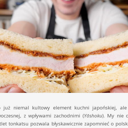
o już niemal kultowy element kuchni japońskiej, ale 
owoczesnej, z wpływami zachodnimi (
Yōshoku
). My nie 
tlet tonkatsu pozwala błyskawicznie zapomnieć o pols