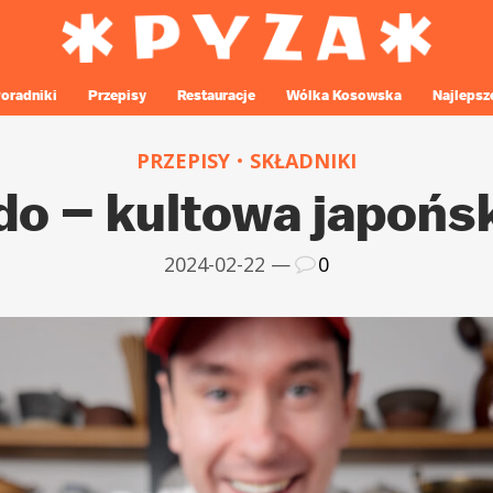
oradniki
Przepisy
Restauracje
Wólka Kosowska
Najlepsz
PRZEPISY
SKŁADNIKI
do – kultowa japońs
2024-02-22 —
0