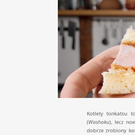
Kotlety tonkatsu t
(
Washoku
), lecz n
dobrze zrobiony ko