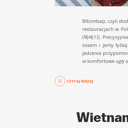
BIbimbap, czyli dos
restauracjach w Po
(뚝배기). Precyzyjnie 
sosem i jemy łyżką
jedzenia przypomin
w komfortowe
ugly d
CZYTAJ WIĘCEJ
Wietnam