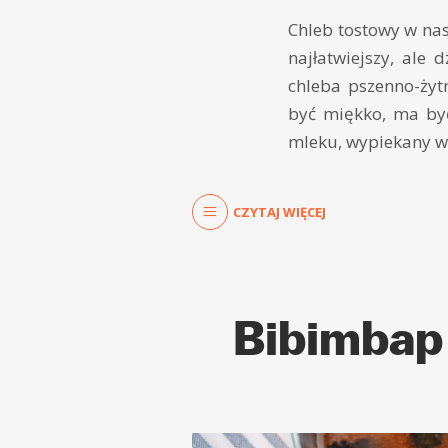
Chleb tostowy w nas
najłatwiejszy, ale 
chleba pszenno-żyt
być miękko, ma być
mleku, wypiekany w 
CZYTAJ WIĘCEJ
Bibimbap 