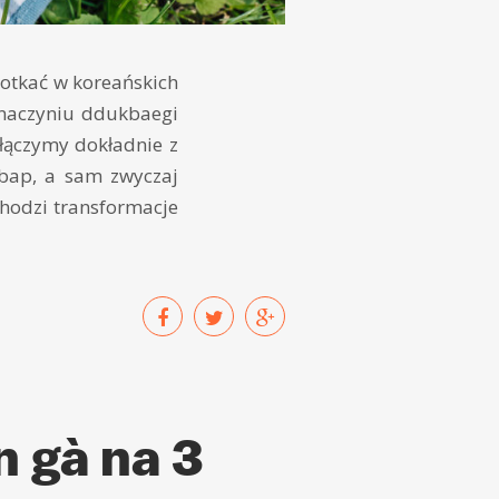
potkać w koreańskich
 naczyniu ddukbaegi
 łączymy dokładnie z
mbap, a sam zwyczaj
hodzi transformacje
 gà na 3