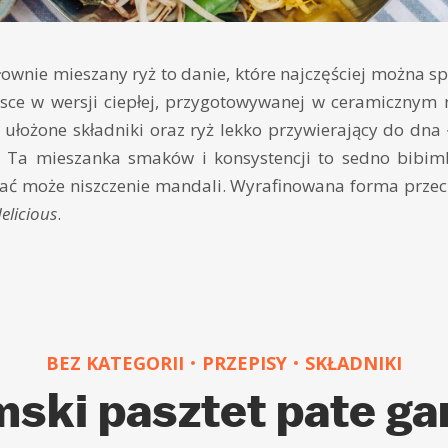
łownie mieszany ryż to danie, które najczęściej można s
lsce w wersji ciepłej, przygotowywanej w ceramicznym
ułożone składniki oraz ryż lekko przywierający do dna
. Ta mieszanka smaków i konsystencji to sedno bibi
ać może niszczenie mandali. Wyrafinowana forma przec
elicious
.
BEZ KATEGORII
PRZEPISY
SKŁADNIKI
ski pasztet pate gan