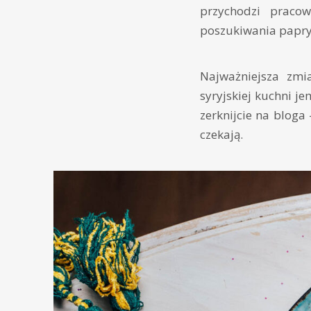
przychodzi pracow
poszukiwania papr
Najważniejsza zmi
syryjskiej kuchni je
zerknijcie na blog
czekają.