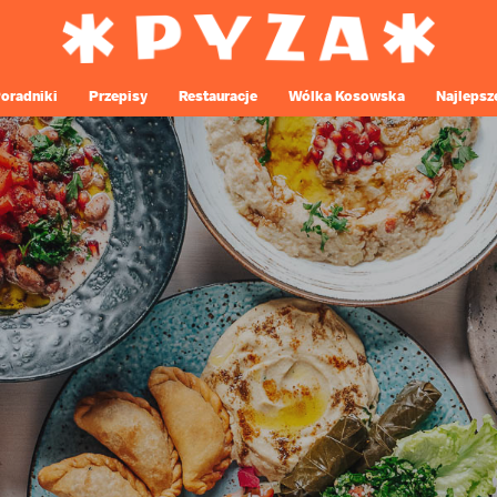
oradniki
Przepisy
Restauracje
Wólka Kosowska
Najlepsz