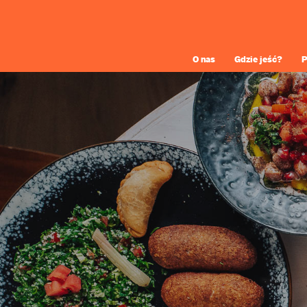
O nas
Gdzie jeść?
P