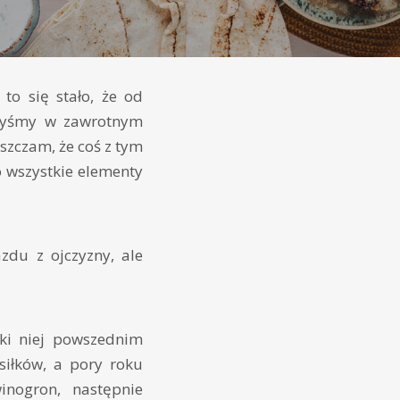
to się stało, że od
złyśmy w zawrotnym
szczam, że coś z tym
 wszystkie elementy
du z ojczyzny, ale
ęki niej powszednim
osiłków, a pory roku
inogron, następnie