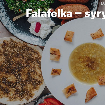
L
Falafelka – syr