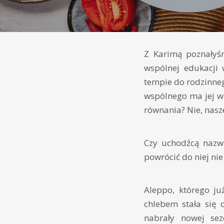
Z Karimą poznałyśm
wspólnej edukacji
tempie do rodzinneg
wspólnego ma jej w
równania? Nie, nasze
Czy uchodźcą nazw
powrócić do niej ni
Aleppo, którego ju
chlebem stała się d
nabrały nowej sez