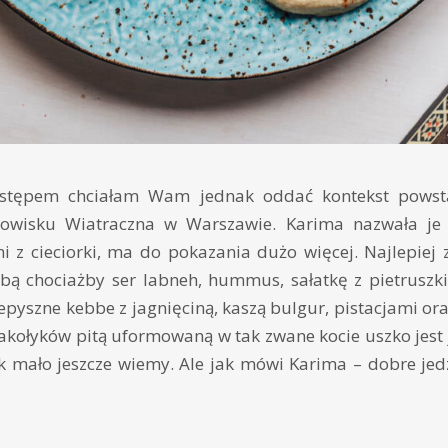
stępem chciałam Wam jednak oddać kontekst powsta
gowisku Wiatraczna w Warszawie. Karima nazwała je 
mi z cieciorki, ma do pokazania dużo więcej. Najlepiej
obą chociażby ser labneh, hummus, sałatkę z pietruszki, 
pyszne kebbe z jagnięciną, kaszą bulgur, pistacjami or
kołyków pitą uformowaną w tak zwane kocie uszko jest 
k mało jeszcze wiemy. Ale jak mówi Karima – dobre jedz