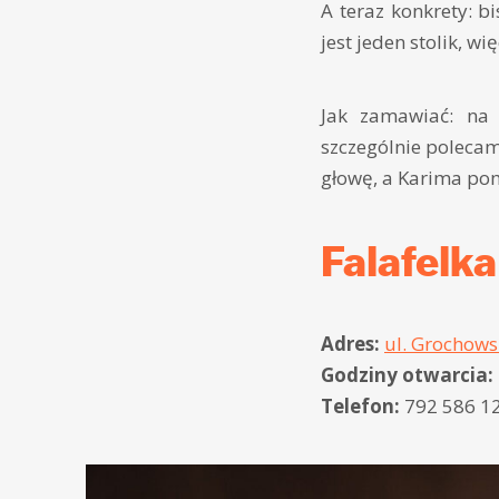
A teraz konkrety: b
jest jeden stolik, wi
Jak zamawiać: na 
szczególnie poleca
głowę, a Karima po
Falafelk
Adres:
ul. Grochows
Godziny otwarcia:
Telefon:
792 586 1