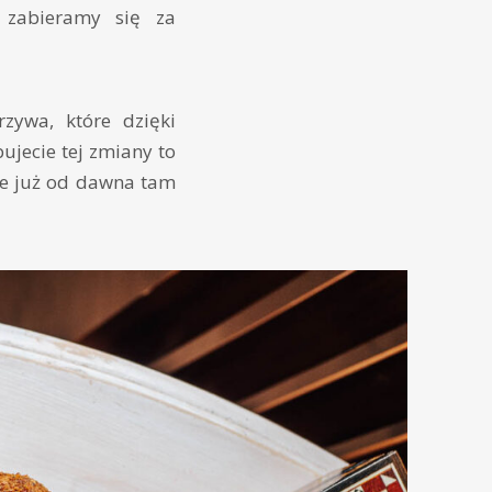
j zabieramy się za
zywa, które dzięki
bujecie tej zmiany to
le już od dawna tam