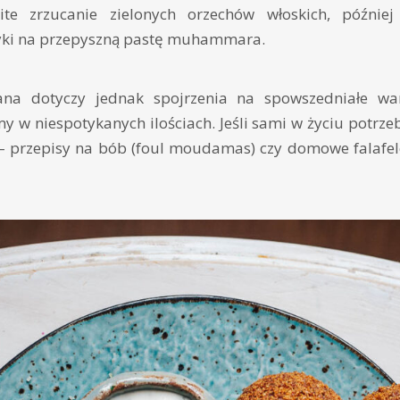
ite zrzucanie zielonych orzechów włoskich, późnie
yki na przepyszną pastę muhammara.
ana dotyczy jednak spojrzenia na spowszedniałe war
my w niespotykanych ilościach. Jeśli sami w życiu potrze
a – przepisy na bób (foul moudamas) czy domowe falafe