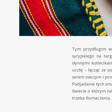
Tym przydługim w
syryjskiego na tar
słynnymi kotlecika
ucztę – łącząc ze s
serem owczym i prze
Podjadanie tych sma
świecie o którym ta
trzeba tłumaczenia.