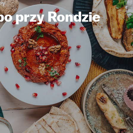
PY
ppo przy Rondzie