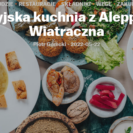
UDZIE
RESTAURACJE
SKŁADNIKI
WEGE
ZAKU
yjska kuchnia z Ale
Wiatraczna
Piotr Górecki - 2022-05-22