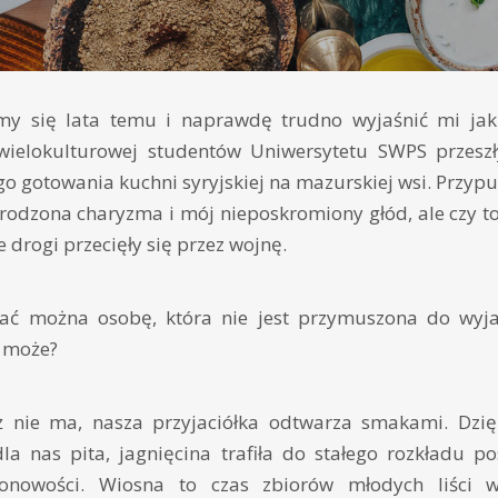
y się lata temu i naprawdę trudno wyjaśnić mi jak 
 wielokulturowej studentów Uniwersytetu SWPS przes
o gotowania kuchni syryjskiej na mazurskiej wsi. Przypu
rodzona charyzma i mój nieposkromiony głód, ale czy to
 drogi przecięły się przez wojnę.
ać można osobę, która nie jest przymuszona do wyjaz
e może?
ż nie ma, nasza przyjaciółka odtwarza smakami. Dzi
la nas pita, jagnięcina trafiła do stałego rozkładu p
onowości. Wiosna to czas zbiorów młodych liści w