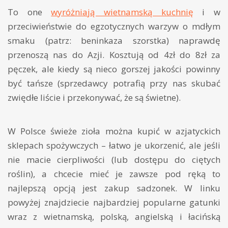
To one
wyróżniają wietnamską kuchnię
i w
przeciwieństwie do egzotycznych warzyw o mdłym
smaku (patrz: beninkaza szorstka) naprawdę
przenoszą nas do Azji. Kosztują od 4zł do 8zł za
pęczek, ale kiedy są nieco gorszej jakości powinny
być tańsze (sprzedawcy potrafią przy nas skubać
zwiędłe liście i przekonywać, że są świetne).
W Polsce świeże zioła można kupić w azjatyckich
sklepach spożywczych – łatwo je ukorzenić, ale jeśli
nie macie cierpliwości (lub dostępu do ciętych
roślin), a chcecie mieć je zawsze pod ręką to
najlepszą opcją jest zakup sadzonek. W linku
powyżej znajdziecie najbardziej popularne gatunki
wraz z wietnamską, polską, angielską i łacińską