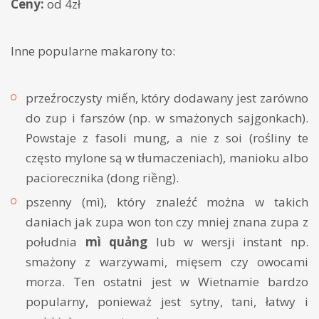
Ceny:
od 4zł
Inne popularne makarony to:
przeźroczysty miến, który dodawany jest zarówno
do zup i farszów (np. w smażonych sajgonkach).
Powstaje z fasoli mung, a nie z soi (rośliny te
często mylone są w tłumaczeniach), manioku albo
paciorecznika (
dong riềng).
pszenny (mì), który znaleźć można w takich
daniach jak zupa won ton czy mniej znana zupa z
południa
mì quảng
lub w wersji instant np.
smażony z warzywami, mięsem czy owocami
morza. Ten ostatni jest w Wietnamie bardzo
popularny, ponieważ jest sytny, tani, łatwy i