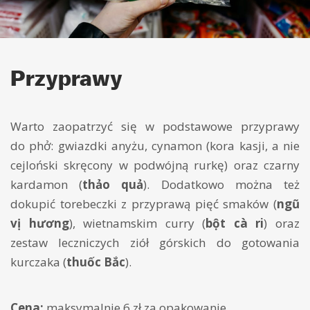
Przyprawy
Warto zaopatrzyć się w podstawowe przyprawy
do phở: gwiazdki anyżu, cynamon (kora kasji, a nie
cejloński skręcony w podwójną rurkę) oraz czarny
kardamon (
thảo quả
). Dodatkowo można też
dokupić torebeczki z przyprawą pięć smaków (
ngũ
vị hương
), wietnamskim curry (
bột cà ri
) oraz
zestaw leczniczych ziół górskich do gotowania
kurczaka (
thuốc Bắc
).
Cena:
maksymalnie 6 zł za opakowanie