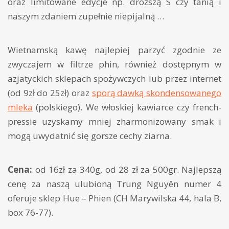
oraz limitowane edycje np. droższą S czy tanią i
naszym zdaniem zupełnie niepijalną …
Wietnamską kawę najlepiej parzyć zgodnie ze
zwyczajem w filtrze phin, również dostępnym w
azjatyckich sklepach spożywczych lub przez internet
(od 9zł do 25zł) oraz
sporą dawką skondensowanego
mleka
(polskiego). We włoskiej kawiarce czy french-
pressie uzyskamy mniej zharmonizowany smak i
mogą uwydatnić się gorsze cechy ziarna.
Cena:
od 16zł za 340g, od 28 zł za 500gr. Najlepszą
cenę za naszą ulubioną Trung Nguyên numer 4
oferuje sklep Hue – Phien (CH Marywilska 44, hala B,
box 76-77).