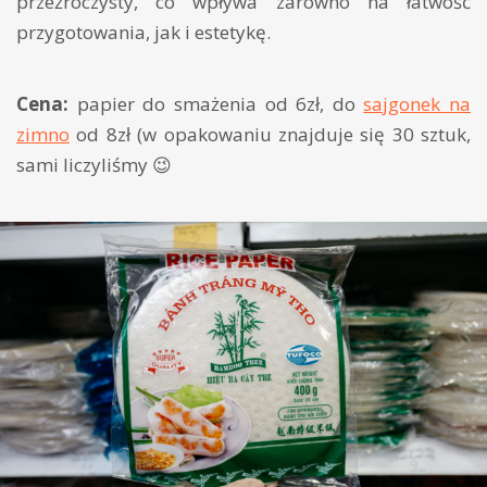
przeźroczysty, co wpływa zarówno na łatwość
przygotowania, jak i estetykę.
Cena:
papier do smażenia od 6zł, do
sajgonek na
zimno
od 8zł (w opakowaniu znajduje się 30 sztuk,
sami liczyliśmy 😉