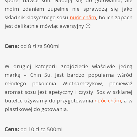
sporej dawce soli. Nadają się do gotowania, ale
moim zdaniem zupełnie nie sprawdzą się jako
składnik klasycznego sosu
nước chấm
, bo ich zapach
jest delikatnie mówiąc awersyjny 😉
Cena:
od 8 zł za 500ml
W drugiej kategorii znajdziecie właściwie jedną
markę – Chin Su. Jest bardzo popularna wśród
młodego pokolenia Wietnamczyków, ponieważ
aromat sosu jest apetyczny i czysty. Sos w szklanej
butelce używamy do przygotowania
nước chấm
, a w
plastikowej do gotowania.
Cena:
od 10 zł za 500ml