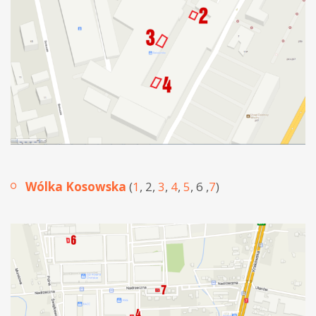
Wólka Kosowska
(
1
, 2,
3
,
4
,
5
, 6 ,
7
)