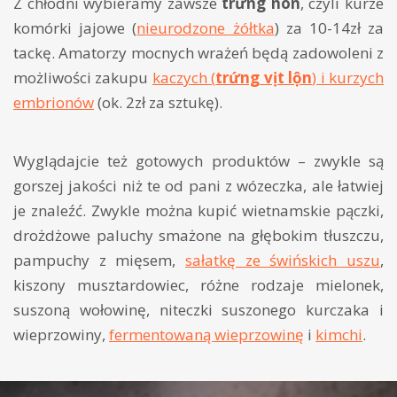
Z chłodni wybieramy zawsze
trứng non
, czyli kurze
komórki jajowe (
nieurodzone żółtka
) za 10-14zł za
tackę. Amatorzy mocnych wrażeń będą zadowoleni z
możliwości zakupu
kaczych (
trứng vịt lộn
) i kurzych
embrionów
(ok. 2zł za sztukę).
Wyglądajcie też gotowych produktów – zwykle są
gorszej jakości niż te od pani z wózeczka, ale łatwiej
je znaleźć. Zwykle można kupić wietnamskie pączki,
drożdżowe paluchy smażone na głębokim tłuszczu,
pampuchy z mięsem,
sałatkę ze świńskich uszu
,
kiszony musztardowiec, różne rodzaje mielonek,
suszoną wołowinę, niteczki suszonego kurczaka i
wieprzowiny,
fermentowaną wieprzowinę
i
kimchi
.