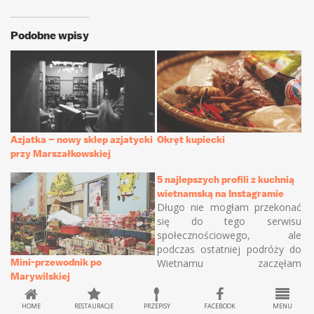
Podobne wpisy
Azjatka – nowy sklep azjatycki
Okręt kupiecki
przy Marszałkowskiej
5 najlepszych profili z kuchnią
wietnamską na Instagramie
Długo nie mogłam przekonać
się do tego serwisu
społecznościowego, ale
podczas ostatniej podróży do
Mini-przewodnik po
Wietnamu zaczęłam
Marywilskiej
zamieszczać zdjęcia „na żywo”
i wpadłam w sidła Instagrama.
Nie trzeba wiele czasu i wielu
HOME
RESTAURACJE
PRZEPISY
FACEBOOK
MENU