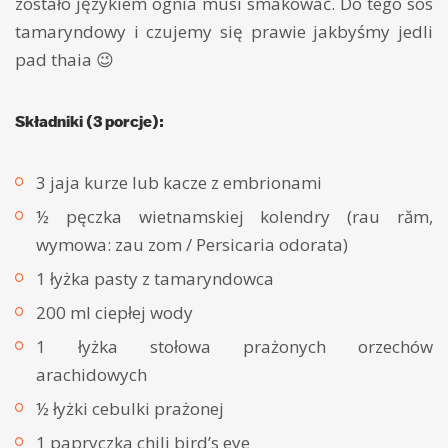
zostało językiem ognia musi smakować. Do tego sos
tamaryndowy i czujemy się prawie jakbyśmy jedli
pad thaia 😉
Składniki (3 porcje):
3 jaja kurze lub kacze z embrionami
½ pęczka wietnamskiej kolendry (rau răm,
wymowa: zau zom / Persicaria odorata)
1 łyżka pasty z tamaryndowca
200 ml ciepłej wody
1 łyżka stołowa prażonych orzechów
arachidowych
½ łyżki cebulki prażonej
1 papryczka chili bird’s eye