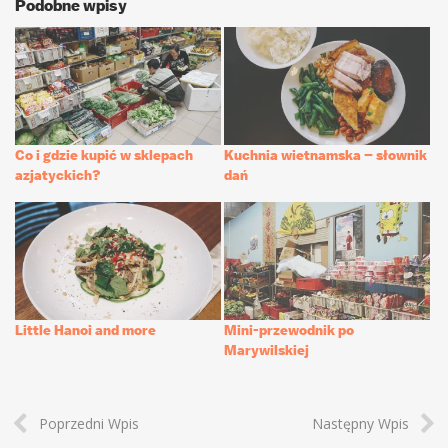
Podobne wpisy
Co i gdzie kupić w sklepach
Kuchnia wietnamska – słownik
azjatyckich?
dań
Little Hanoi and more
Mini-przewodnik po
Marywilskiej
Poprzedni Wpis
Następny Wpis