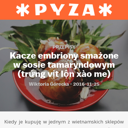
PRZEPISY
Kacze embriony smażone
w sosie tamaryndowym
(trứng vịt lộn xào me)
Wiktoria Górecka - 2016-11-25
Kiedy je kupuję w jednym z wietnamskich sklepów