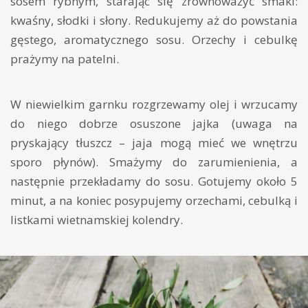
sosem rybnym, starając się zrównoważyć smaki:
kwaśny, słodki i słony. Redukujemy aż do powstania
gęstego, aromatycznego sosu. Orzechy i cebulkę
prażymy na patelni.
W niewielkim garnku rozgrzewamy olej i wrzucamy
do niego dobrze osuszone jajka (uwaga na
pryskający tłuszcz – jaja mogą mieć we wnętrzu
sporo płynów). Smażymy do zarumienienia, a
następnie przekładamy do sosu. Gotujemy około 5
minut, a na koniec posypujemy orzechami, cebulką i
listkami wietnamskiej kolendry.