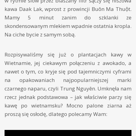
w rytmie slow przez blaszany filtr sączy się niszowa
kawa Daak Lak, wprost z prowincji Buôn Ma Thuột.
Mamy 5 minut zanim do szklanki ze
skondensowanym mlekiem wpadnie ostatnia kropla.
Na ciche bycie z samym sobą.
Rozpisywaliśmy się już o plantacjach kawy w
Wietnamie, jej ciekawym połączeniu z awokado, a
nawet o tym, co kryje się pod tajemniczymi cyframi
na opakowaniach najpopularniejszej marki
czarnego naparu, czyli Trung Nguyên. Umknęła nam
rzecz jednak podstawowa – jak właściwie parzy się
kawę po wietnamsku? Mocno palone ziarna aż
proszą się osłodę, dlatego polecamy Wam: