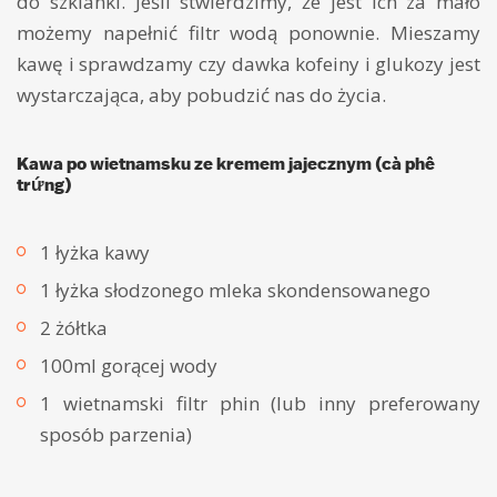
do szklanki. Jeśli stwierdzimy, że jest ich za mało
możemy napełnić filtr wodą ponownie. Mieszamy
kawę i sprawdzamy czy dawka kofeiny i glukozy jest
wystarczająca, aby pobudzić nas do życia.
Kawa po wietnamsku ze kremem jajecznym (cà phê
trứng)
1 łyżka kawy
1 łyżka słodzonego mleka skondensowanego
2 żółtka
100ml gorącej wody
1 wietnamski filtr phin (lub inny preferowany
sposób parzenia)