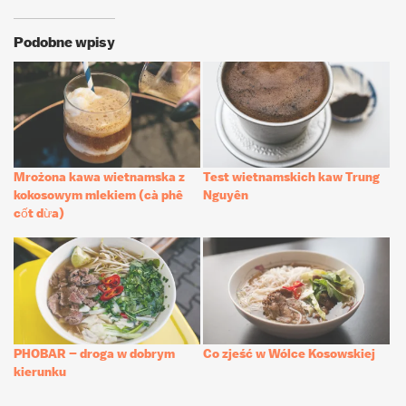
Podobne wpisy
Mrożona kawa wietnamska z
Test wietnamskich kaw Trung
kokosowym mlekiem (cà phê
Nguyên
cốt dừa)
PHOBAR – droga w dobrym
Co zjeść w Wólce Kosowskiej
kierunku