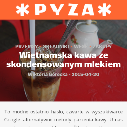
PRZEPISY
SKŁADNIKI
WEGE
ZAKUPY
Wietnamska kawa ze
skondensowanym mlekiem
Wiktoria Górecka - 2015-04-20
To modne ostatnio hasło, czwarte w wyszukiwarce
Google: alternatywne metody parzenia kawy. U nas