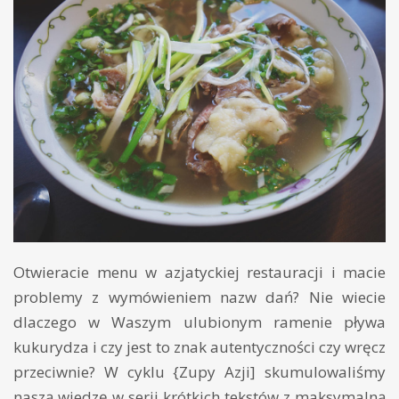
Otwieracie menu w azjatyckiej restauracji i macie
problemy z wymówieniem nazw dań? Nie wiecie
dlaczego w Waszym ulubionym ramenie pływa
kukurydza i czy jest to znak autentyczności czy wręcz
przeciwnie? W cyklu {Zupy Azji] skumulowaliśmy
naszą wiedzę w serii krótkich tekstów z maksymalną