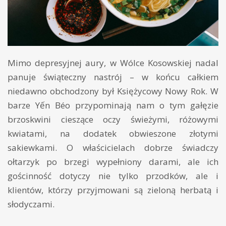
Mimo depresyjnej aury, w Wólce Kosowskiej nadal
panuje świąteczny nastrój – w końcu całkiem
niedawno obchodzony był Księżycowy Nowy Rok. W
barze Yến Béo przypominają nam o tym gałęzie
brzoskwini cieszące oczy świeżymi, różowymi
kwiatami, na dodatek obwieszone złotymi
sakiewkami. O właścicielach dobrze świadczy
ołtarzyk po brzegi wypełniony darami, ale ich
gościnność dotyczy nie tylko przodków, ale i
klientów, którzy przyjmowani są zieloną herbatą i
słodyczami.