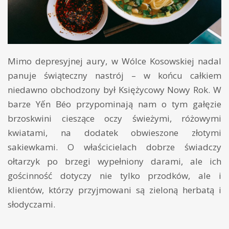
Mimo depresyjnej aury, w Wólce Kosowskiej nadal
panuje świąteczny nastrój – w końcu całkiem
niedawno obchodzony był Księżycowy Nowy Rok. W
barze Yến Béo przypominają nam o tym gałęzie
brzoskwini cieszące oczy świeżymi, różowymi
kwiatami, na dodatek obwieszone złotymi
sakiewkami. O właścicielach dobrze świadczy
ołtarzyk po brzegi wypełniony darami, ale ich
gościnność dotyczy nie tylko przodków, ale i
klientów, którzy przyjmowani są zieloną herbatą i
słodyczami.