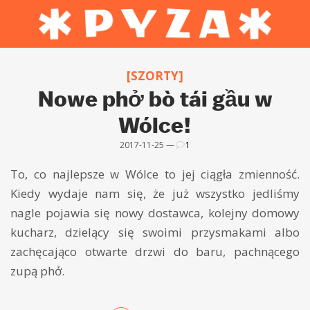
[SZORTY]
Nowe phở bò tái gầu w
Wólce!
2017-11-25 —
1
To, co najlepsze w Wólce to jej ciągła zmienność.
Kiedy wydaje nam się, że już wszystko jedliśmy
nagle pojawia się nowy dostawca, kolejny domowy
kucharz, dzielący się swoimi przysmakami albo
zachęcająco otwarte drzwi do baru, pachnącego
zupą phở.