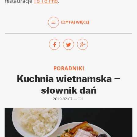
restauracje
To To Pho
.
CZYTAJ WIĘCEJ
PORADNIKI
Kuchnia wietnamska –
słownik dań
2019-02-07 —
1