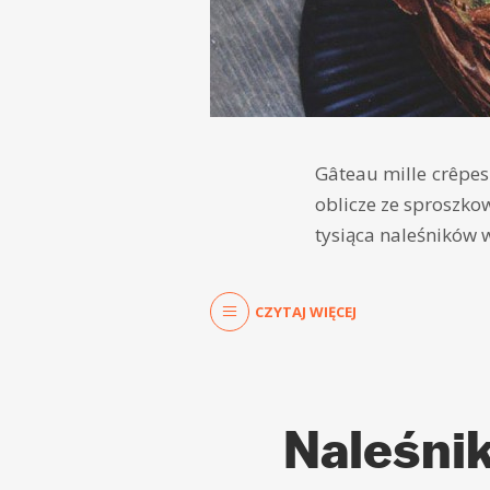
Gâteau mille crêpes
oblicze ze sproszk
tysiąca naleśników w
CZYTAJ WIĘCEJ
Naleśnik