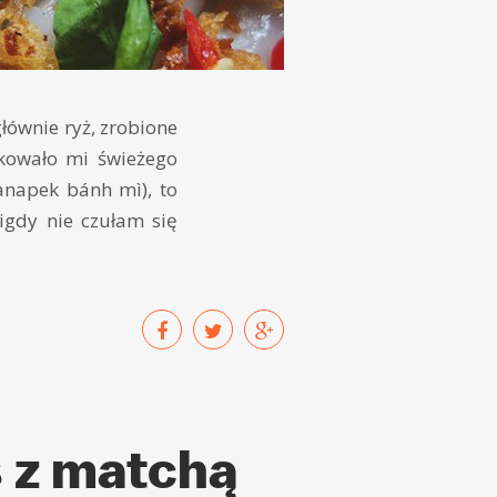
łównie ryż, zrobione
rakowało mi świeżego
anapek bánh mì), to
igdy nie czułam się
s z matchą