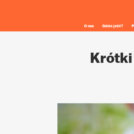
O nas
Gdzie jeść?
P
Krótki