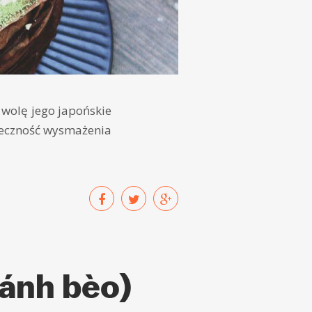
 wolę jego japońskie
ieczność wysmażenia
bánh bèo)