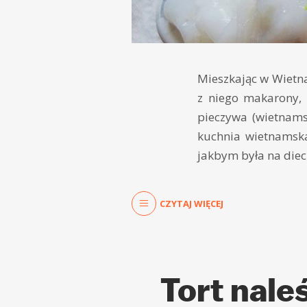
Mieszkając w Wietna
z niego makarony, s
pieczywa (wietnams
kuchnia wietnamska
jakbym była na diec
CZYTAJ WIĘCEJ
Tort nale