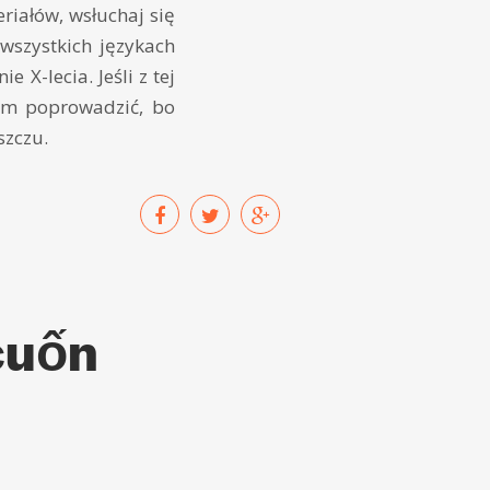
riałów, wsłuchaj się
szystkich językach
X-lecia. Jeśli z tej
am poprowadzić, bo
szczu.
cuốn