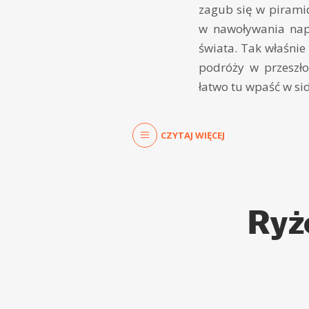
zagub się w piramid
w nawoływania nap
świata. Tak właśnie
podróży w przeszł
łatwo tu wpaść w si
CZYTAJ WIĘCEJ
Ryż