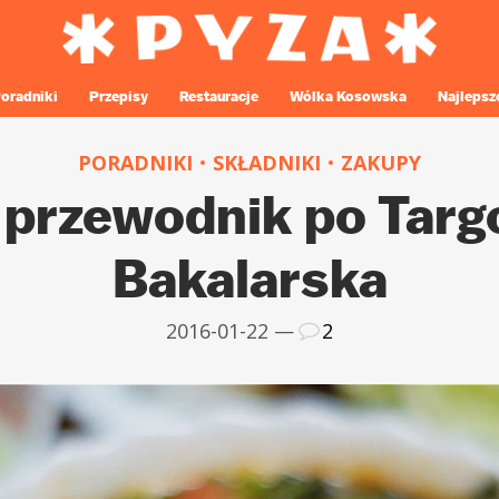
oradniki
Przepisy
Restauracje
Wólka Kosowska
Najlepsz
PORADNIKI
SKŁADNIKI
ZAKUPY
 przewodnik po Tar
Bakalarska
2016-01-22 —
2