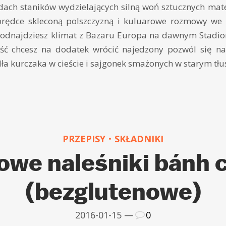
ach staników wydzielających silną woń sztucznych mate
rędce skleconą polszczyzną i kuluarowe rozmowy we w
 odnajdziesz klimat z Bazaru Europa na dawnym Stadionie 
ość chcesz na dodatek wrócić najedzony pozwól się n
dła kurczaka w cieście i sajgonek smażonych w starym tłu
PRZEPISY
SKŁADNIKI
owe naleśniki bánh 
(bezglutenowe)
2016-01-15 —
0