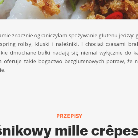
mie znacznie ograniczyłam spożywanie glutenu jedząc g
pring rollsy, kluski i naleśniki. I chociaż czasami b
kie dmuchane bułki nadają się niemal wyłącznie do k
 oferuje takie bogactwo bezglutenowych potraw, że n
ie.
PRZEPISY
śnikowy mille crêpe