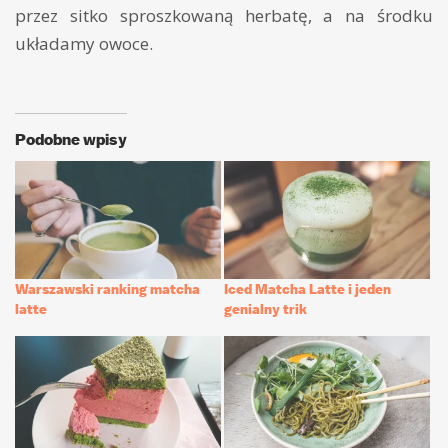
przez sitko sproszkowaną herbatę, a na środku
układamy owoce.
Podobne wpisy
Warszawski ranking matcha
Iced Matcha Latte i jeden
latte
genialny trik