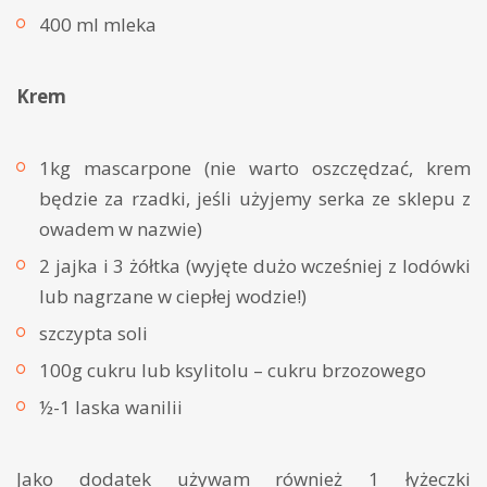
400 ml mleka
Krem
1kg mascarpone (nie warto oszczędzać, krem
będzie za rzadki, jeśli użyjemy serka ze sklepu z
owadem w nazwie)
2 jajka i 3 żółtka (wyjęte dużo wcześniej z lodówki
lub nagrzane w ciepłej wodzie!)
szczypta soli
100g cukru lub ksylitolu – cukru brzozowego
½-1 laska wanilii
Jako dodatek używam również 1 łyżeczki