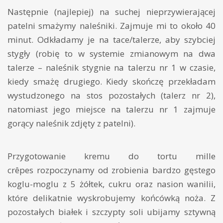
Następnie (najlepiej) na suchej nieprzywierającej
patelni smażymy naleśniki. Zajmuje mi to około 40
minut. Odkładamy je na tace/talerze, aby szybciej
stygły (robię to w systemie zmianowym na dwa
talerze – naleśnik stygnie na talerzu nr 1 w czasie,
kiedy smażę drugiego. Kiedy skończę przekładam
wystudzonego na stos pozostałych (talerz nr 2),
natomiast jego miejsce na talerzu nr 1 zajmuje
gorący naleśnik zdjęty z patelni).
Przygotowanie kremu do tortu mille
crêpes rozpoczynamy od zrobienia bardzo gęstego
koglu-moglu z 5 żółtek, cukru oraz nasion wanilii,
które delikatnie wyskrobujemy końcówką noża. Z
pozostałych białek i szczypty soli ubijamy sztywną