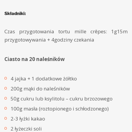
Składniki:
Czas przygotowania tortu mille crêpes: 1g15m
przygotowywania + 4godziny czekania
Ciasto na 20 naleśników
4 jajka + 1 dodatkowe żółtko
200g mąki do naleśników
50g cukru lub ksylitolu – cukru brzozowego
100g masła (roztopionego i schłodzonego)
2-3 łyżki kakao
2 łyżeczki soli