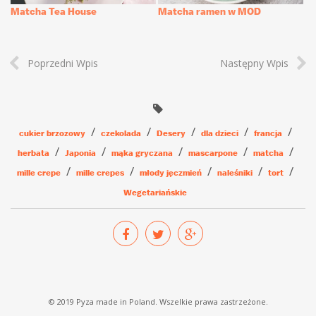
Matcha Tea House
Matcha ramen w MOD
Poprzedni Wpis
Następny Wpis
cukier brzozowy
czekolada
Desery
dla dzieci
francja
herbata
Japonia
mąka gryczana
mascarpone
matcha
mille crepe
mille crepes
młody jęczmień
naleśniki
tort
Wegetariańskie
© 2019 Pyza made in Poland. Wszelkie prawa zastrzeżone.