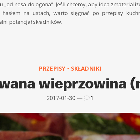
„od nosa do ogona”. Jeśli chcemy, aby idea zmaterializow
hasłem na ustach, warto sięgnąć po przepisy kuchn
łni potencjał składników.
PRZEPISY
SKŁADNIKI
wana wieprzowina (
2017-01-30 —
1