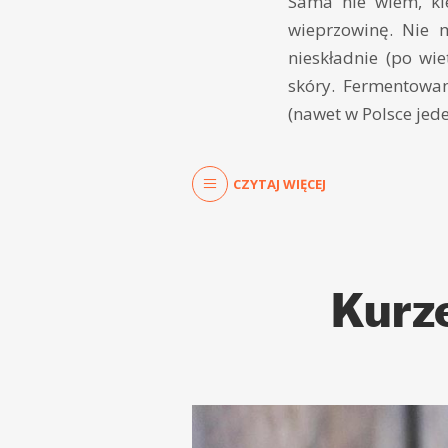
Sama nie wiem, ki
wieprzowinę. Nie 
nieskładnie (po wi
skóry. Fermentowa
(nawet w Polsce jede
CZYTAJ WIĘCEJ
Kurze