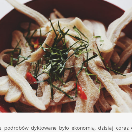
e podrobów dyktowane było ekonomią, dzisiaj coraz c