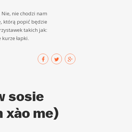
 Nie, nie chodzi nam
ę, którą popić będzie
zystawek takich jak:
 kurze łapki.
 sosie
n xào me)