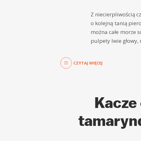
Z niecierpliwością 
o kolejną tanią pier
można całe morze so
pulpety lwie głowy, 
CZYTAJ WIĘCEJ
Kacze
tamarynd