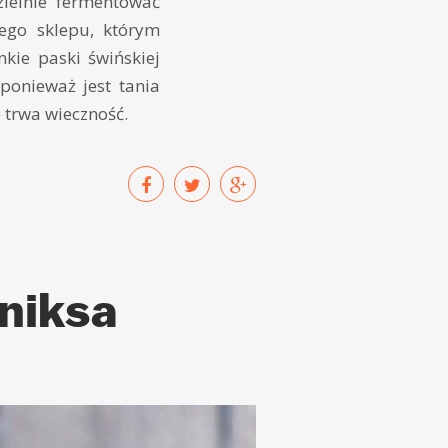
ielnie fermentować
ego sklepu, którym
kie paski świńskiej
ponieważ jest tania
e trwa wieczność.
eniksa