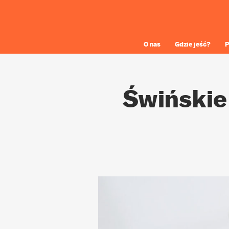
O nas
Gdzie jeść?
P
Świńskie 