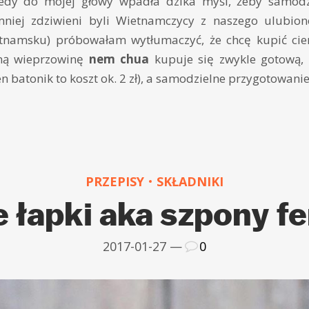
edy do mojej głowy wpadła dzika myśl, żeby samodz
mniej zdziwieni byli Wietnamczycy z naszego ulubion
etnamsku) próbowałam wytłumaczyć, że chcę kupić cien
ną wieprzowinę
nem chua
kupuje się zwykle gotową, 
n batonik to koszt ok. 2 zł), a samodzielne przygotowani
PRZEPISY
SKŁADNIKI
 łapki aka szpony f
2017-01-27 —
0