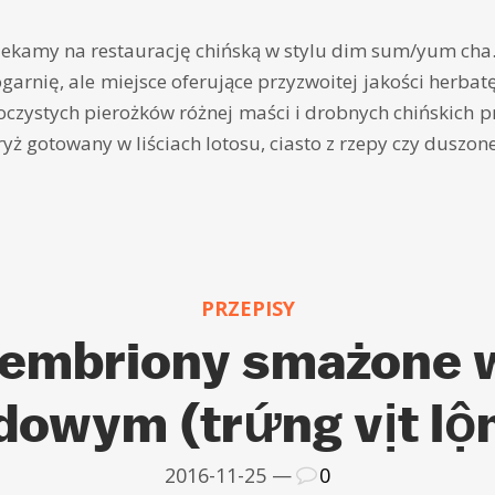
czekamy na restaurację chińską w stylu dim sum/yum cha.
ogarnię, ale miejsce oferujące przyzwoitej jakości herbat
czystych pierożków różnej maści i drobnych chińskich pr
ryż gotowany w liściach lotosu, ciasto z rzepy czy duszone
PRZEPISY
 embriony smażone w
owym (trứng vịt lộ
2016-11-25 —
0