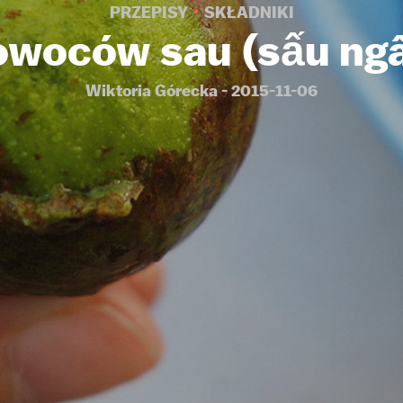
PRZEPISY
SKŁADNIKI
 owoców sau (sấu ng
Wiktoria Górecka - 2015-11-06