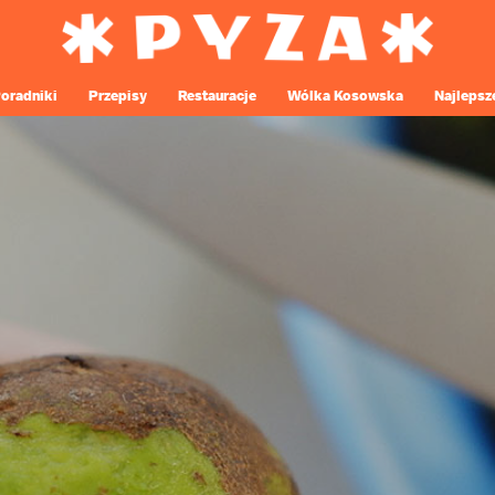
oradniki
Przepisy
Restauracje
Wólka Kosowska
Najlepsz