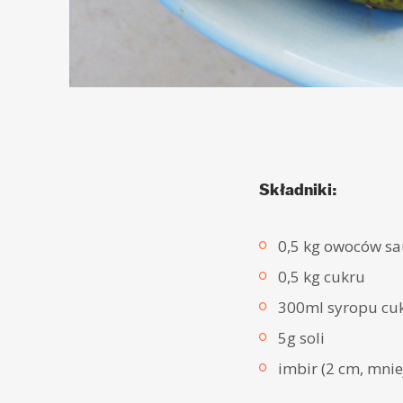
Składniki:
0,5 kg owoców s
0,5 kg cukru
300ml syropu cu
5g soli
imbir (2 cm, mniej