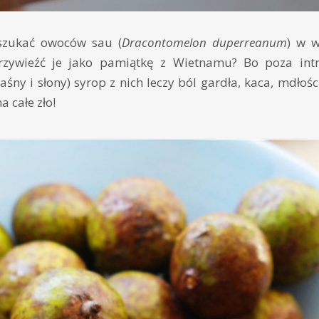
szukać owoców sau (
Dracontomelon duperreanum
) w w
zywieźć je jako pamiątkę z Wietnamu? Bo poza in
aśny i słony) syrop z nich leczy ból gardła, kaca, mdłośc
a całe zło!