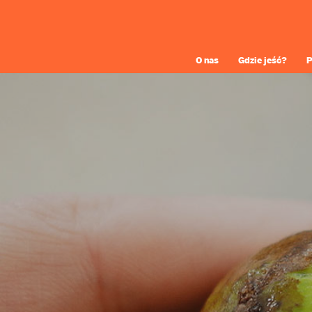
O nas
Gdzie jeść?
P