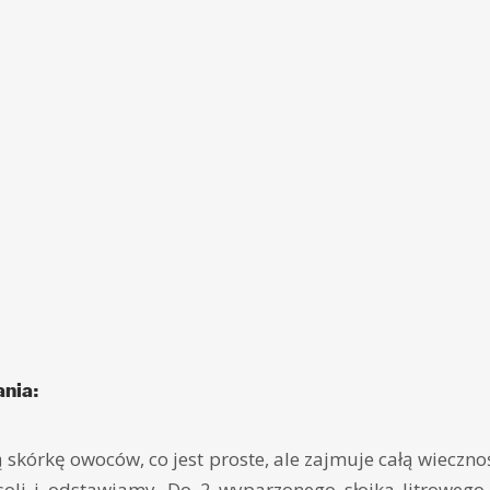
nia:
skórkę owoców, co jest proste, ale zajmuje całą wieczn
oli i odstawiamy. Do 2 wyparzonego słoika litrowego