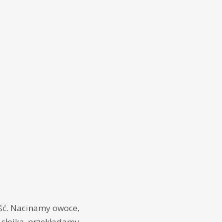
ość. Nacinamy owoce,
 słoika przekładamy