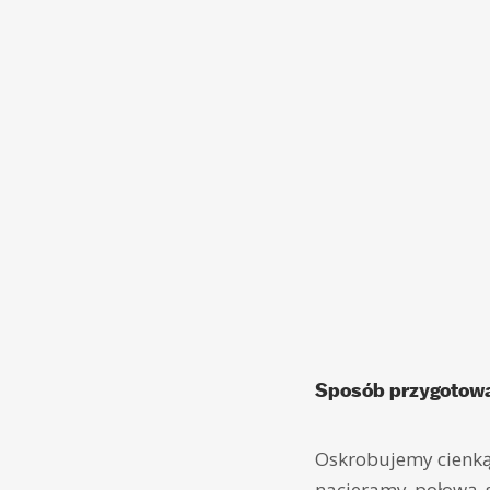
Sposób przygotowa
Oskrobujemy cienką 
nacieramy połową s