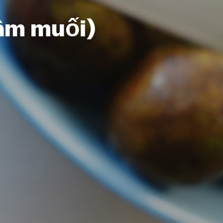
âm muối)