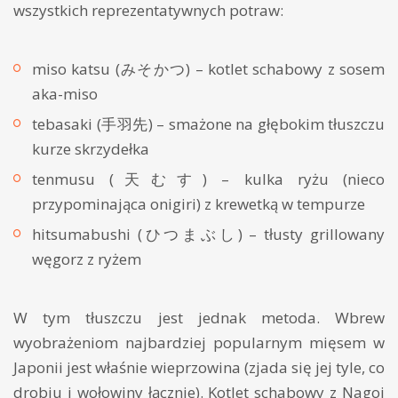
wszystkich reprezentatywnych potraw:
miso katsu (みそかつ) – kotlet schabowy z sosem
aka-miso
tebasaki (手羽先) – smażone na głębokim tłuszczu
kurze skrzydełka
tenmusu (天むす) – kulka ryżu (nieco
przypominająca onigiri) z krewetką w tempurze
hitsumabushi (ひつまぶし) – tłusty grillowany
węgorz z ryżem
W tym tłuszczu jest jednak metoda. Wbrew
wyobrażeniom najbardziej popularnym mięsem w
Japonii jest właśnie wieprzowina (zjada się jej tyle, co
drobiu i wołowiny łącznie). Kotlet schabowy z Nagoi