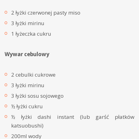
2 łyżki czerwonej pasty miso
3 łyżki mirinu
1 łyżeczka cukru
Wywar cebulowy
2 cebulki cukrowe
3 łyżki mirinu
3 łyżki sosu sojowego
½ łyżki cukru
½ łyżki dashi instant (lub garść płatków
katsuobushi)
200ml wody