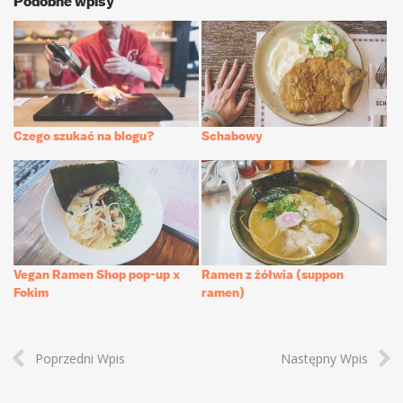
Podobne wpisy
Czego szukać na blogu?
Schabowy
Vegan Ramen Shop pop-up x
Ramen z żółwia (suppon
Fokim
ramen)
Poprzedni Wpis
Następny Wpis