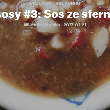
PRZEPISY
SKŁADNIKI
osy #3: Sos ze sfer
Wiktoria Górecka - 2017-01-21