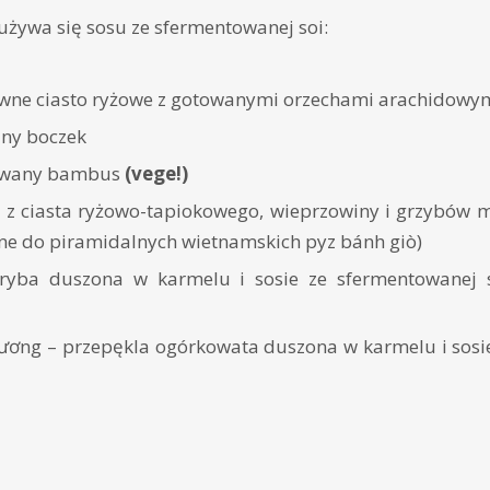
używa się sosu ze sfermentowanej soi:
awne ciasto ryżowe z gotowanymi orzechami arachidowy
any boczek
towany bambus
(vege!)
i z ciasta ryżowo-tapiokowego, wieprzowiny i grzybów m
e do piramidalnych wietnamskich pyz bánh giò)
ryba duszona w karmelu i sosie ze sfermentowanej s
ơng – przepękla ogórkowata duszona w karmelu i sosi