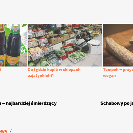
i
Co i gdzie kupić w sklepach
Tempeh – przys
azjatyckich?
wegan
– najbardziej śmierdzący
Schabowy po 
jowy