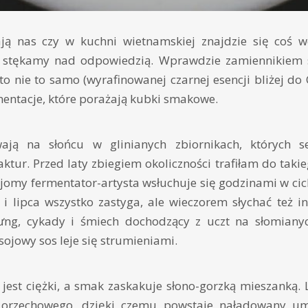
ją nas czy w kuchni wietnamskiej znajdzie się coś w
 stękamy nad odpowiedzią. Wprawdzie zamiennikiem
 to nie to samo (wyrafinowanej czarnej esencji bliżej do
mentacje, które porażają kubki smakowe.
wają na słońcu w glinianych zbiornikach, których s
ur. Przed laty zbiegiem okoliczności trafiłam do taki
jomy fermentator-artysta wsłuchuje się godzinami w cic
i lipca wszystko zastyga, ale wieczorem słychać też in
ng, cykady i śmiech dochodzący z uczt na słomiany
sojowy sos leje się strumieniami.
jest ciężki, a smak zaskakuje słono-gorzką mieszanką
 orzechowego, dzięki czemu powstaje naładowany u