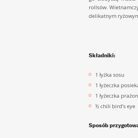
rollsów. Wietnamcz
delikatnym ryżowy
Składniki:
1 łyżka sosu
1 łyżeczka posie
1 łyżeczka prażo
½ chili bird’s eye
Sposób przygotowa