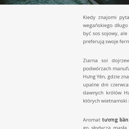
Kiedy znajomi pyta
wegańskiego długo
być sos sojowy, ale
preferują swoje fer
Ziarna soi dojrze
podwórzach manufakt
Hưng Yên, gdzie zna
upalne dni czerwca 
dawnych królów Hư
których wietnamski 
Aromat
tương bần
go słodyczą masła