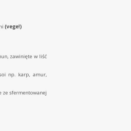
mi
(vege!)
un, zawinięte w liść
oi np. karp, amur,
e ze sfermentowanej