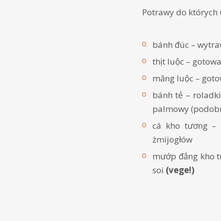
Potrawy do których 
bánh đúc – wytr
thịt luộc – gotow
măng luộc – go
bánh tẻ – roladk
palmowy (podobn
cá kho tương – 
żmijogłów
mướp đắng kho tư
soi
(vege!)