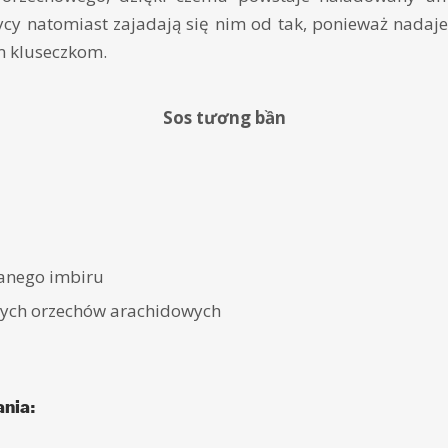
ycy natomiast zajadają się nim od tak, ponieważ nadaje
m kluseczkom.
Sos tương bần
kanego imbiru
nych orzechów arachidowych
nia: