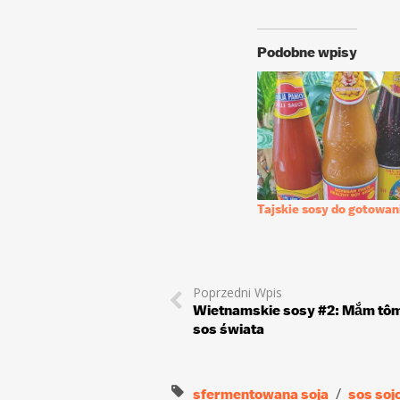
Podobne wpisy
Tajskie sosy do gotowan
Poprzedni Wpis
Wietnamskie sosy #2: Mắm tôm 
sos świata
sfermentowana soja
sos so