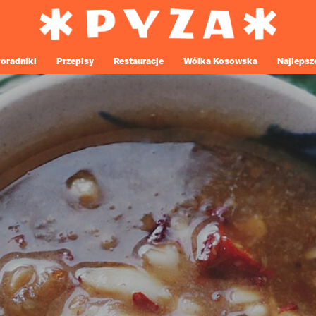
oradniki
Przepisy
Restauracje
Wólka Kosowska
Najlepsz