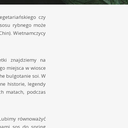
egetariańskiego czy
 sosu rybnego może
 Chin). Wietnamczycy
etki znajdziemy na
ego miejsca w wiosce
he bulgotanie soi. W
ne historie, legendy
ch matach, podczas
. Lubimy równoważyć
mami sos do spring