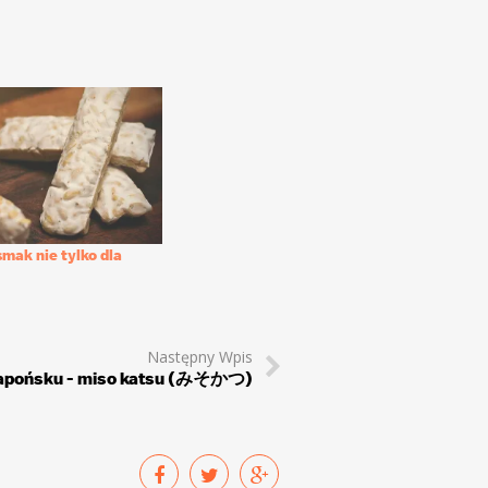
mak nie tylko dla
Następny Wpis
japońsku - miso katsu (みそかつ)