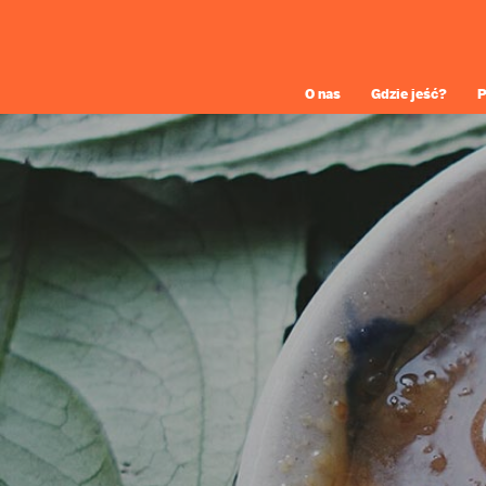
O nas
Gdzie jeść?
P