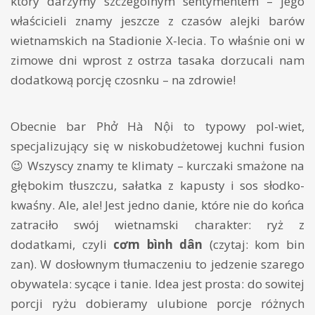
który darzymy szczególnym sentymentem – jego
właścicieli znamy jeszcze z czasów alejki barów
wietnamskich na Stadionie X-lecia. To właśnie oni w
zimowe dni wprost z ostrza tasaka dorzucali nam
dodatkową porcję czosnku – na zdrowie!
Obecnie bar Phở Hà Nội to typowy pol-wiet,
specjalizujący się w niskobudżetowej kuchni fusion
😉 Wszyscy znamy te klimaty – kurczaki smażone na
głębokim tłuszczu, sałatka z kapusty i sos słodko-
kwaśny. Ale, ale! Jest jedno danie, które nie do końca
zatraciło swój wietnamski charakter: ryż z
dodatkami, czyli
cơm bình dân
(czytaj: kom bin
zan). W dosłownym tłumaczeniu to jedzenie szarego
obywatela: sycące i tanie. Idea jest prosta: do sowitej
porcji ryżu dobieramy ulubione porcje różnych