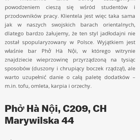
powodzeniem cieszą się wśród studentów i
przodowników pracy. Klientela jest więc taka sama
jak w naszych swojskich barach orientalnych,
dlatego bardzo żałujemy, że ten styl jadłodajni nie
został spopularyzowany w Polsce. Wyjątkiem jest
właśnie bar Phở Hà Nội, w którego witrynie
znajdziecie wieprzowinę przyrządzoną na tysiąc
sposobów (duszony i chrupiący boczek rządzą!), ale
warto uzupełnić danie o całą paletę dodatków –
m.in. tofu, omleta, karpia i orzechy.
Phở Hà Nội, C209, CH
Marywilska 44