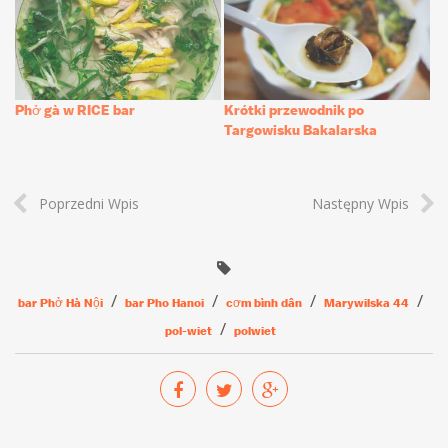
Phở gà w RICE bar
Krótki przewodnik po
Targowisku Bakalarska
Poprzedni Wpis
Następny Wpis
bar Phở Hà Nội
bar Pho Hanoi
cơm bình dân
Marywilska 44
pol-wiet
polwiet