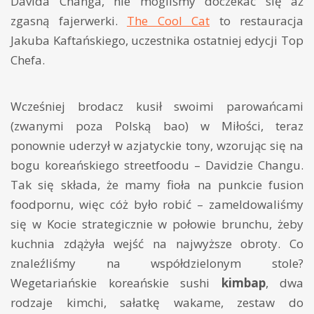
Davida Changa, nie mogliśmy doczekać się aż
zgasną fajerwerki.
The Cool Cat
to restauracja
Jakuba Kaftańskiego, uczestnika ostatniej edycji Top
Chefa.
Wcześniej brodacz kusił swoimi parowańcami
(zwanymi poza Polską bao) w Miłości, teraz
ponownie uderzył w azjatyckie tony, wzorując się na
bogu koreańskiego streetfoodu – Davidzie Changu.
Tak się składa, że mamy fioła na punkcie fusion
foodpornu, więc cóż było robić – zameldowaliśmy
się w Kocie strategicznie w połowie brunchu, żeby
kuchnia zdążyła wejść na najwyższe obroty. Co
znaleźliśmy na współdzielonym stole?
Wegetariańskie koreańskie sushi
kimbap
, dwa
rodzaje kimchi, sałatkę wakame, zestaw do