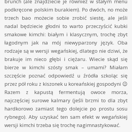
brunch (ale znajdziecie je również w stałym menu
podkręcone polskim burakiem). Po dwóch, no może
trzech bao możecie sobie zrobić siestę, ale jeśli
nadal będziecie głodni to warto przeczyścić kubki
smakowe kimchi: białym i klasycznym, trochę zbyt
łagodnym jak na mój niewyparzony język. Oba
rodzaje są w wersji wegańskiej, dlatego nie dziwi, że
brakuje im nieco głębi i ciężaru. Wiecie skąd się
bierze w kimchi szósty smak – umami? Miałam
szczęście poznać odpowiedź u źródła szkoląc się
przez pół roku z kiszonek u koreańskiej gospodyni 😉
Razem z kapustą fermentują owoce morza,
najczęściej surowe kalmary (jeśli brzmi to dla zbyt
hardkorowo zamiast tego dolejcie po prostu sosu
rybnego). Aby uzyskać ten sam efekt w wegańskiej
wersji kimchi trzeba się trochę nagimnastykować.