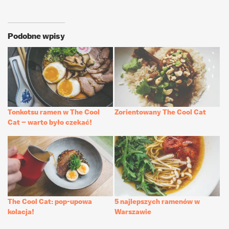
Podobne wpisy
Tonkotsu ramen w The Cool
Zorientowany The Cool Cat
Cat – warto było czekać!
The Cool Cat: pop-upowa
5 najlepszych ramenów w
kolacja!
Warszawie