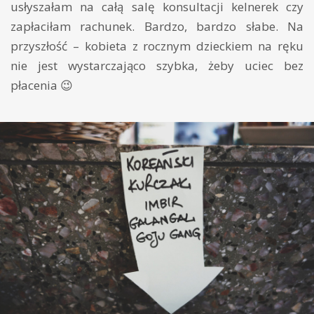
usłyszałam na całą salę konsultacji kelnerek czy
zapłaciłam rachunek. Bardzo, bardzo słabe. Na
przyszłość – kobieta z rocznym dzieckiem na ręku
nie jest wystarczająco szybka, żeby uciec bez
płacenia 😉