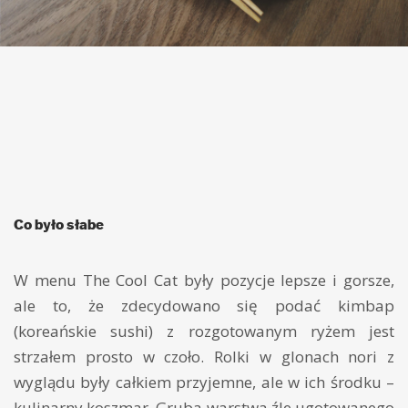
Co było słabe
W menu The Cool Cat były pozycje lepsze i gorsze,
ale to, że zdecydowano się podać kimbap
(koreańskie sushi) z rozgotowanym ryżem jest
strzałem prosto w czoło. Rolki w glonach nori z
wyglądu były całkiem przyjemne, ale w ich środku –
kulinarny koszmar. Gruba warstwa źle ugotowanego