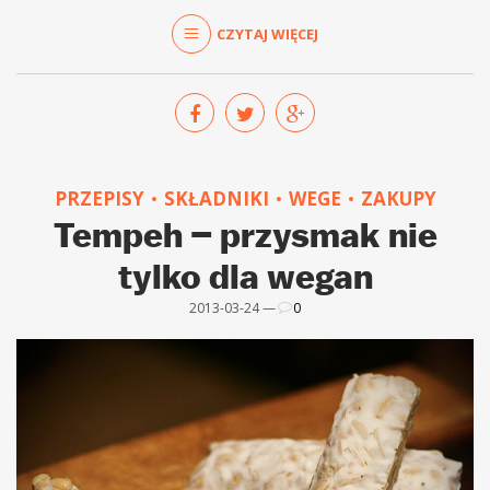
CZYTAJ WIĘCEJ
PRZEPISY
SKŁADNIKI
WEGE
ZAKUPY
Tempeh – przysmak nie
tylko dla wegan
2013-03-24 —
0