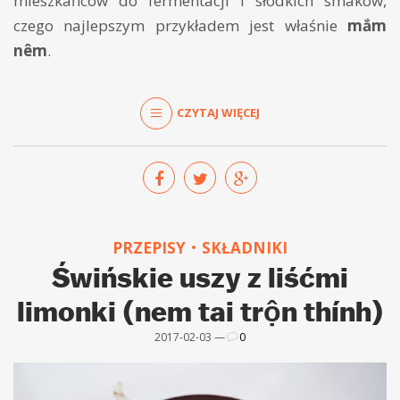
mieszkańców do fermentacji i słodkich smaków,
czego najlepszym przykładem jest właśnie
mắm
nêm
.
CZYTAJ WIĘCEJ
PRZEPISY
SKŁADNIKI
Świńskie uszy z liśćmi
limonki (nem tai trộn thính)
2017-02-03 —
0