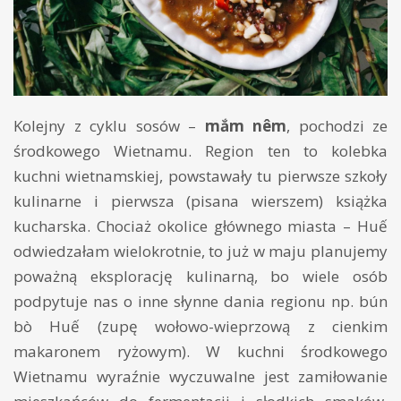
Kolejny z cyklu sosów –
mắm nêm
, pochodzi ze
środkowego Wietnamu. Region ten to kolebka
kuchni wietnamskiej, powstawały tu pierwsze szkoły
kulinarne i pierwsza (pisana wierszem) książka
kucharska. Chociaż okolice głównego miasta – Huế
odwiedzałam wielokrotnie, to już w maju planujemy
poważną eksplorację kulinarną, bo wiele osób
podpytuje nas o inne słynne dania regionu np. bún
bò Huế (zupę wołowo-wieprzową z cienkim
makaronem ryżowym). W kuchni środkowego
Wietnamu wyraźnie wyczuwalne jest zamiłowanie