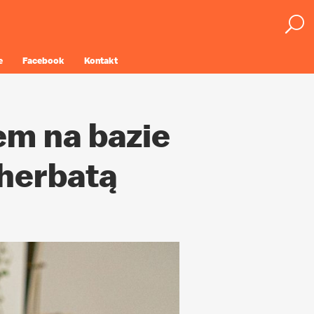
e
Facebook
Kontakt
em na bazie
 herbatą