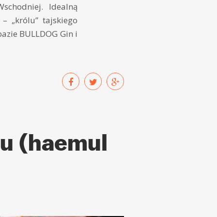
schodniej. Idealną
– „królu” tajskiego
 bazie BULLDOG Gin i
fu (haemul