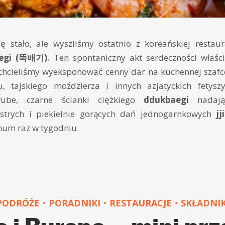
ę stało, ale wyszliśmy ostatnio z koreańskiej restau
egi (뚝배기)
. Ten spontaniczny akt serdeczności właści
 chcieliśmy wyeksponować cenny dar na kuchennej szafc
, tajskiego moździerza i innych azjatyckich fetyszy
rube, czarne ścianki ciężkiego
ddukbaegi
nadaj
strych i piekielnie gorących dań jednogarnkowych
jj
mum raz w tygodniu.
PODRÓŻE
PORADNIKI
RESTAURACJE
SKŁADNIK