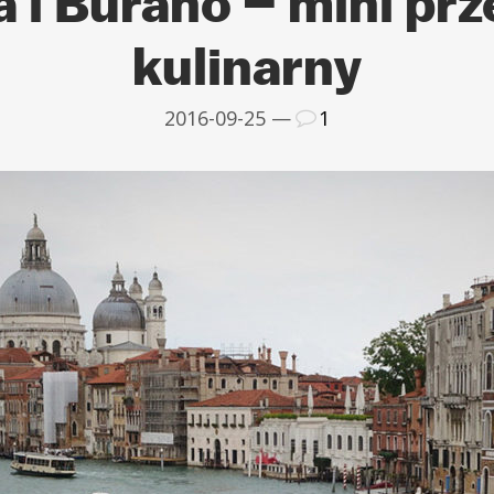
 i Burano – mini pr
kulinarny
2016-09-25 —
1