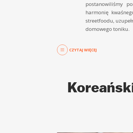
postanowiliśmy po
harmonię kwaśnego,
streetfoodu, uzupeł
domowego toniku.
CZYTAJ WIĘCEJ
Koreański