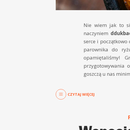
Nie wiem jak to si
naczyniem
ddukba
serce i początkowo
parownika do ryżu
opamiętaliśmy! G
przygotowywania o
goszczą u nas mini
CZYTAJ WIĘCEJ