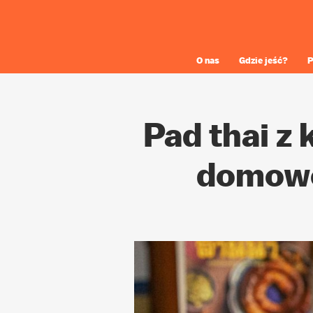
O nas
Gdzie jeść?
P
Pad thai z
domoweg