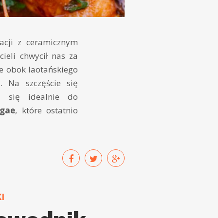
racji z ceramicznym
cieli chwycił nas za
e obok laotańskiego
. Na szczęście się
ą się idealnie do
igae
, które ostatnio
I