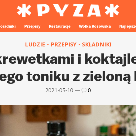
oradniki
Przepisy
Restauracje
Wólka Kosowska
Najlepsz
LUDZIE
PRZEPISY
SKŁADNIKI
 krewetkami i koktajl
o toniku z zieloną
2021-05-10 —
0