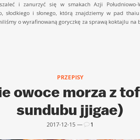
szaleć i zanurzyć się w smakach Azji Południowo-W
 słodkiego i słonego, którą znajdziemy w pad thaiu 
niliśmy o wyrafinowaną goryczkę za sprawą koktajlu na
PRZEPISY
e owoce morza z to
sundubu jjigae)
2017-12-15 —
1