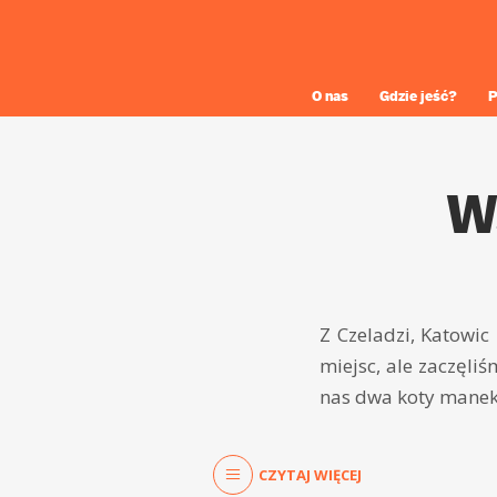
O nas
Gdzie jeść?
P
W
Z Czeladzi, Katowic
miejsc, ale zaczęli
nas dwa koty maneki
CZYTAJ WIĘCEJ