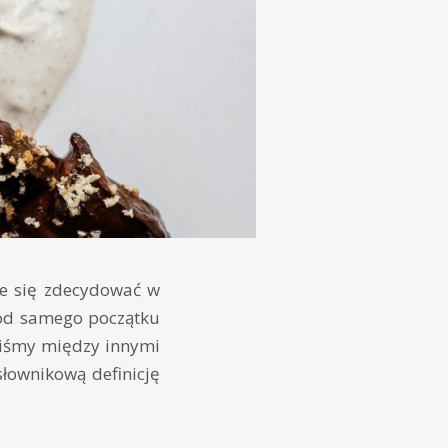
cie się zdecydować w
d samego początku
liśmy między innymi
słownikową definicję