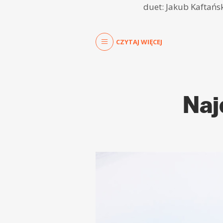
duet: Jakub Kaftańsk
CZYTAJ WIĘCEJ
Naj