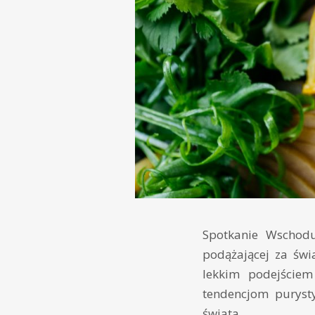
Spotkanie Wschod
podążającej za św
lekkim podejściem
tendencjom puryst
świata.