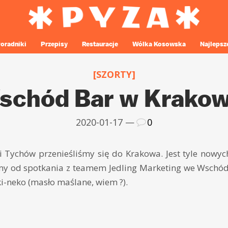
oradniki
Przepisy
Restauracje
Wólka Kosowska
Najlepsz
[SZORTY]
schód Bar w Krakow
2020-01-17 —
0
 i Tychów przenieśliśmy się do Krakowa. Jest tyle nowy
śmy od spotkania z teamem Jedling Marketing we Wschód
-neko (masło maślane, wiem ?).