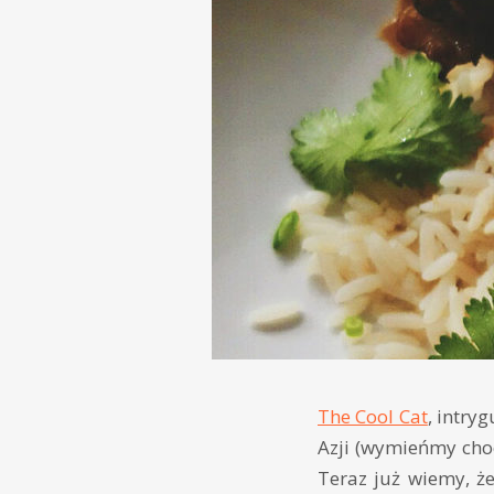
The Cool Cat
, intry
Azji (wymieńmy cho
Teraz już wiemy, ż