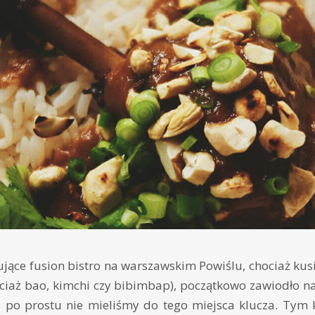
gujące fusion bistro na warszawskim Powiślu, chociaż kus
ciaż bao, kimchi czy bibimbap), początkowo zawiodło na
e po prostu nie mieliśmy do tego miejsca klucza. Tym k