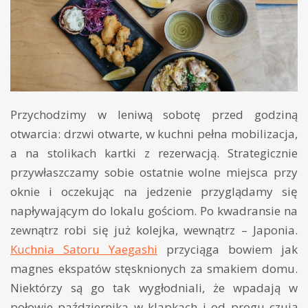
Przychodzimy w leniwą sobotę przed godziną
otwarcia: drzwi otwarte, w kuchni pełna mobilizacja,
a na stolikach kartki z rezerwacją. Strategicznie
przywłaszczamy sobie ostatnie wolne miejsca przy
oknie i oczekując na jedzenie przyglądamy się
napływającym do lokalu gościom. Po kwadransie na
zewnątrz robi się już kolejka, wewnątrz – Japonia.
Kuchnia Satoru Yaegashi
przyciąga bowiem jak
magnes ekspatów stęsknionych za smakiem domu.
Niektórzy są go tak wygłodniali, że wpadają w
połowie października w klapkach i od progu czują