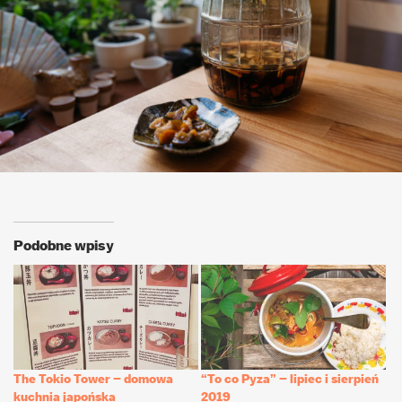
Podobne wpisy
The Tokio Tower – domowa
“To co Pyza” – lipiec i sierpień
kuchnia japońska
2019