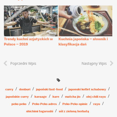
Trendy kuchni azjatyckich w
Kuchnia japońska – słownik i
Polsce – 2019
klasyfikacja dań
Poprzedni Wpis
Następny Wpis
curry
donburi
japoński fast-food
japonski kotlet schabowy
japońskie curry
karaage
kare
matcha jio
olej chili rayu
peko peko
Peko Peko adres
Peko Peko opinie
rayu
shichimi togarashi
sól z zieloną herbatą