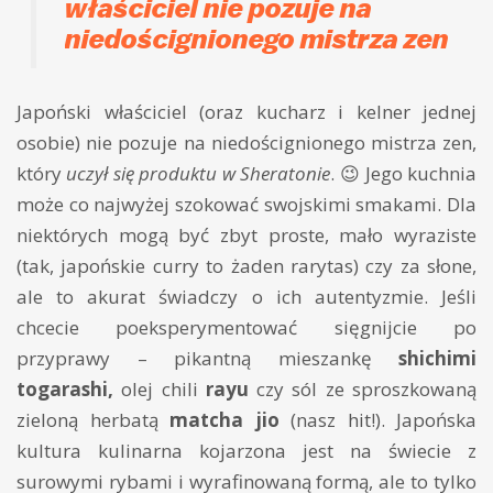
właściciel nie pozuje na
niedoścignionego mistrza zen
Japoński właściciel (oraz kucharz i kelner jednej
osobie) nie pozuje na niedoścignionego mistrza zen,
który
uczył się produktu w Sheratonie
. 😉 Jego kuchnia
może co najwyżej szokować swojskimi smakami. Dla
niektórych mogą być zbyt proste, mało wyraziste
(tak, japońskie curry to żaden rarytas) czy za słone,
ale to akurat świadczy o ich autentyzmie. Jeśli
chcecie poeksperymentować sięgnijcie po
przyprawy – pikantną mieszankę
shichimi
togarashi,
olej chili
rayu
czy sól ze sproszkowaną
zieloną herbatą
matcha jio
(nasz hit!). Japońska
kultura kulinarna kojarzona jest na świecie z
surowymi rybami i wyrafinowaną formą, ale to tylko