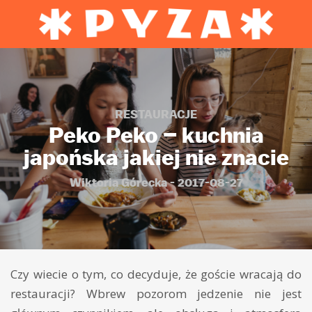
RESTAURACJE
Peko Peko – kuchnia
japońska jakiej nie znacie
Wiktoria Górecka - 2017-08-27
Czy wiecie o tym, co decyduje, że goście wracają do
restauracji? Wbrew pozorom jedzenie nie jest