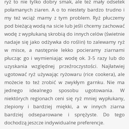
ryż to nie tylko dobry smak, ale też mały odsetek
połamanych ziaren. A o to niestety bardzo trudno i
my też wciąż mamy z tym problem. Ryż płuczemy
pod bieżącą wodą na sicie lub jeśli chcemy zachować
wodę z wypłukaną skrobią do innych celów (świetnie
nadaje się jako odżywka do roślin) to zalewamy ryż
w misce, a następnie lekko pocieramy ziarnami
płucząc go i wymieniając wodę ok. 3-5 razy lub do
uzyskania względnej przeźroczystości. Najłatwiej
ugotować ryż używając ryżowaru (rice cookera), ale
możecie to też zrobić w zwykłym garnku. Nie ma
jednego idealnego sposobu ugotowania. W
niektórych regionach ceni się ryż mniej wypłukany,
zlepiony i bardziej miękki, a w innych ziarna
bardziej odseparowane i sprężyste. Do tego
dochodzą jeszcze indywidualne preferencje.