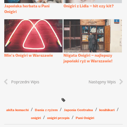
Japońska herbata u Pani
Onigiri z Lidla – hit czy kit?
Onigiri
Min’s Onigiri w Warszawie
Niigata Onigiri – najlepszy
japoński ryż w Warszawie!
Poprzedni Wpis
Następny Wpis
akita komachi
Dania z ryżem
Japonia Centralna
kosihikari
onigiri
onigiri przepis
Pani Onigiri