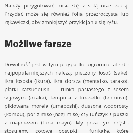
Należy przygotować miseczkę z solą oraz wodą.
Przydać może się również folia przezroczysta lub
rękawiczki, aby zmniejszyć przyklejanie się ryżu.
Możliwe farsze
Dowolność jest w tym przypadku ogromna, ale do
najpopularniejszych należą: pieczony łosoś (sake),
ikra łososia (ikura), ikra dorsza (mentaiko, tarako),
płatki katsuobushi – tunka pasiastego z sosem
sojowym (okaka), tempura z krewetki (tenmusu),
piklowana morela (umeboshi), duszone wodorosty
(kombu), por z miso (negi miso) czy tuńczyk z puszki
z majonezem (tuna mayo). My poza tym często
stosujemy gotowe posypki furikake, które