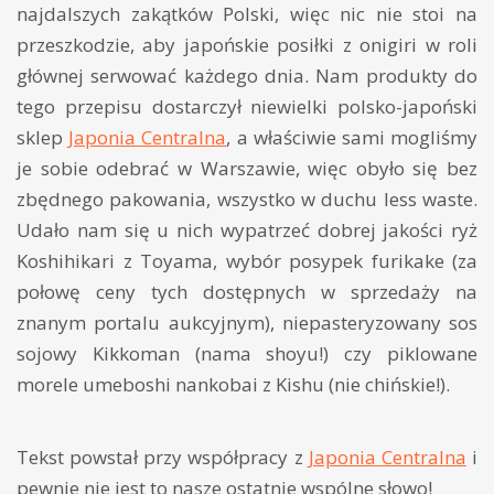
najdalszych zakątków Polski, więc nic nie stoi na
przeszkodzie, aby japońskie posiłki z onigiri w roli
głównej serwować każdego dnia. Nam produkty do
tego przepisu dostarczył niewielki polsko-japoński
sklep
Japonia Centralna
, a właściwie sami mogliśmy
je sobie odebrać w Warszawie, więc obyło się bez
zbędnego pakowania, wszystko w duchu less waste.
Udało nam się u nich wypatrzeć dobrej jakości ryż
Koshihikari z Toyama, wybór posypek furikake (za
połowę ceny tych dostępnych w sprzedaży na
znanym portalu aukcyjnym), niepasteryzowany sos
sojowy Kikkoman (nama shoyu!) czy piklowane
morele umeboshi nankobai z Kishu (nie chińskie!).
Tekst powstał przy współpracy z
Japonia Centralna
i
pewnie nie jest to nasze ostatnie wspólne słowo!