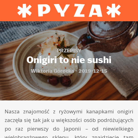
PRZEPISY
Onigiri to nie sushi
Wiktoria Górecka - 2019-12-15
Nasza znajomość z ryżowymi kanapkami onigiri
zaczęła się tak jak u większości osób podróżujących
po raz pierwszy do Japonii – od niewielkiego
wielobranżowego sklepu, który znajdziecie tam