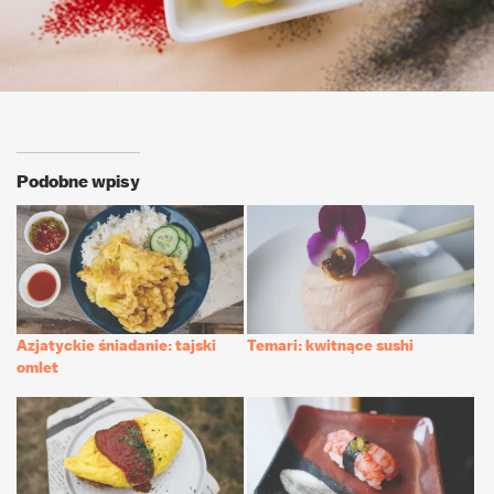
Podobne wpisy
Azjatyckie śniadanie: tajski
Temari: kwitnące sushi
omlet