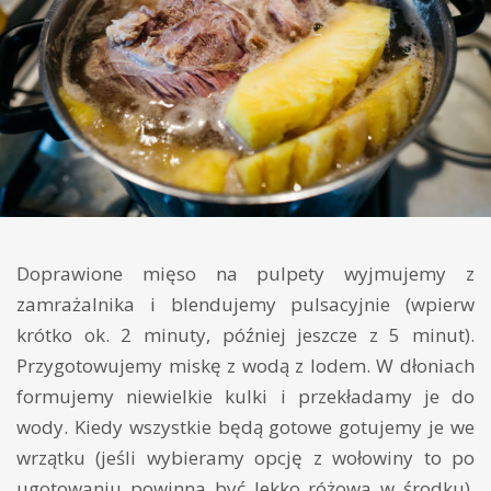
Doprawione mięso na pulpety wyjmujemy z
zamrażalnika i blendujemy pulsacyjnie (wpierw
krótko ok. 2 minuty, później jeszcze z 5 minut).
Przygotowujemy miskę z wodą z lodem. W dłoniach
formujemy niewielkie kulki i przekładamy je do
wody. Kiedy wszystkie będą gotowe gotujemy je we
wrzątku (jeśli wybieramy opcję z wołowiny to po
ugotowaniu powinna być lekko różowa w środku).