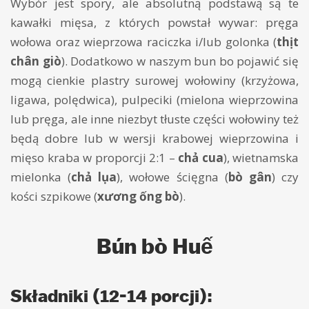
Wybór jest spory, ale absolutną podstawą są te
kawałki mięsa, z których powstał wywar: pręga
wołowa oraz wieprzowa raciczka i/lub golonka (
thịt
chân giò
). Dodatkowo w naszym bun bo pojawić się
mogą cienkie plastry surowej wołowiny (krzyżowa,
ligawa, polędwica), pulpeciki (mielona wieprzowina
lub pręga, ale inne niezbyt tłuste części wołowiny też
będą dobre lub w wersji krabowej wieprzowina i
mięso kraba w proporcji 2:1 –
chả cua
), wietnamska
mielonka (
chả lụa
), wołowe ścięgna (
bò gân
) czy
kości szpikowe (
xương ống bò
).
Bún bò Huế
Składniki (12-14 porcji):