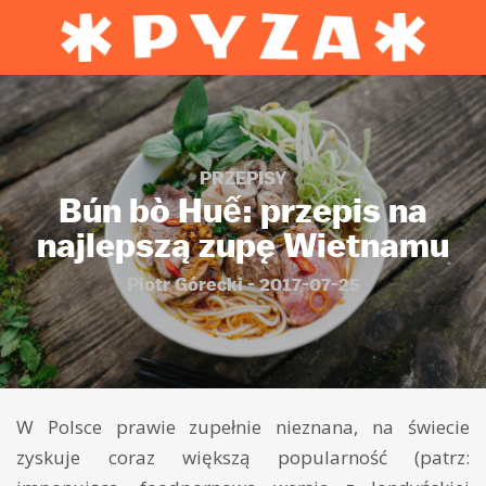
PRZEPISY
Bún bò Huế: przepis na
najlepszą zupę Wietnamu
Piotr Górecki - 2017-07-25
W Polsce prawie zupełnie nieznana, na świecie
zyskuje coraz większą popularność (patrz: