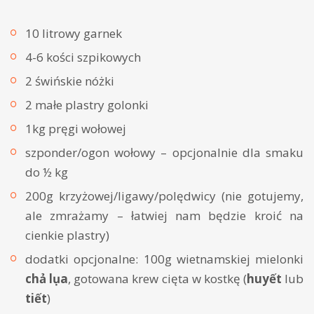
10 litrowy garnek
4-6 kości szpikowych
2 świńskie nóżki
2 małe plastry golonki
1kg pręgi wołowej
szponder/ogon wołowy – opcjonalnie dla smaku
do ½ kg
200g krzyżowej/ligawy/polędwicy (nie gotujemy,
ale zmrażamy – łatwiej nam będzie kroić na
cienkie plastry)
dodatki opcjonalne: 100g wietnamskiej mielonki
chả lụa
, gotowana krew cięta w kostkę (
huyết
lub
tiết
)