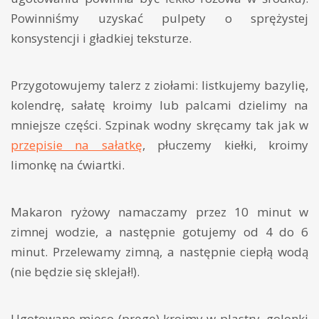
Powinniśmy uzyskać pulpety o sprężystej
konsystencji i gładkiej teksturze.
Przygotowujemy talerz z ziołami: listkujemy bazylię,
kolendrę, sałatę kroimy lub palcami dzielimy na
mniejsze części. Szpinak wodny skręcamy tak jak w
przepisie na sałatkę
, płuczemy kiełki, kroimy
limonkę na ćwiartki.
Makaron ryżowy namaczamy przez 10 minut w
zimnej wodzie, a następnie gotujemy od 4 do 6
minut. Przelewamy zimną, a następnie ciepłą wodą
(nie będzie się sklejał!).
Ugotowane mięso (pręgę) kroimy w plastry, golonki