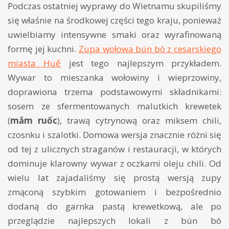
Podczas ostatniej wyprawy do Wietnamu skupiliśmy
się właśnie na środkowej części tego kraju, ponieważ
uwielbiamy intensywne smaki oraz wyrafinowaną
formę jej kuchni.
Zupa wołowa bún bò z cesarskiego
miasta Huế
jest tego najlepszym przykładem.
Wywar to mieszanka wołowiny i wieprzowiny,
doprawiona trzema podstawowymi składnikami:
sosem ze sfermentowanych malutkich krewetek
(
mắm ruốc
), trawą cytrynową oraz miksem chili,
czosnku i szalotki. Domowa wersja znacznie różni się
od tej z ulicznych straganów i restauracji, w których
dominuje klarowny wywar z oczkami oleju chili. Od
wielu lat zajadaliśmy się prostą wersją zupy
zmąconą szybkim gotowaniem i bezpośrednio
dodaną do garnka pastą krewetkową, ale po
przeglądzie najlepszych lokali z bún bò