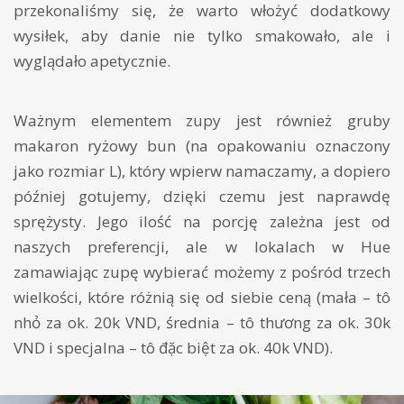
przekonaliśmy się, że warto włożyć dodatkowy
wysiłek, aby danie nie tylko smakowało, ale i
wyglądało apetycznie.
Ważnym elementem zupy jest również gruby
makaron ryżowy bun (na opakowaniu oznaczony
jako rozmiar L), który wpierw namaczamy, a dopiero
później gotujemy, dzięki czemu jest naprawdę
sprężysty. Jego ilość na porcję zależna jest od
naszych preferencji, ale w lokalach w Hue
zamawiając zupę wybierać możemy z pośród trzech
wielkości, które różnią się od siebie ceną (mała – tô
nhỏ za ok. 20k VND, średnia – tô thương za ok. 30k
VND i specjalna – tô đặc biệt za ok. 40k VND).