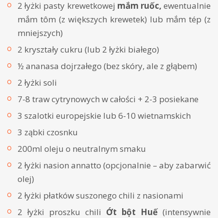
2 łyżki pasty krewetkowej
mắm ruốc,
ewentualnie
mắm tôm (z większych krewetek) lub mắm tép (z
mniejszych)
2 kryształy cukru (lub 2 łyżki białego)
½ ananasa dojrzałego (bez skóry, ale z głąbem)
2 łyżki soli
7-8 traw cytrynowych w całości + 2-3 posiekane
3 szalotki europejskie lub 6-10 wietnamskich
3 ząbki czosnku
200ml oleju o neutralnym smaku
2 łyżki nasion annatto (opcjonalnie – aby zabarwić
olej)
2 łyżki płatków suszonego chili z nasionami
2 łyżki proszku chili
Ớt bột Huế
(intensywnie