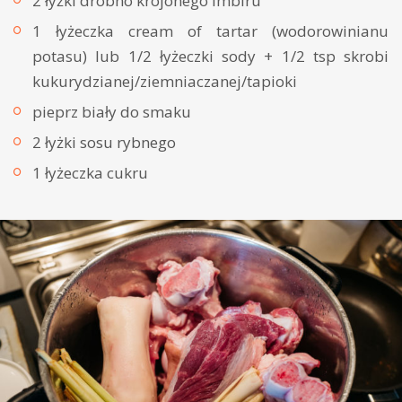
2 łyżki drobno krojonego imbiru
1 łyżeczka cream of tartar (wodorowinianu
potasu) lub 1/2 łyżeczki sody + 1/2 tsp skrobi
kukurydzianej/ziemniaczanej/tapioki
pieprz biały do smaku
2 łyżki sosu rybnego
1 łyżeczka cukru