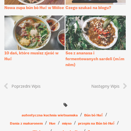
Nowa zupa bún bò Huế w Wólce
Czego szukać na blogu?
10 dań, które musisz zjeść w
Sos z ananasa i
Huế
fermentowanych sardeli (mắm
nêm)
Poprzedni Wpis
Następny Wpis
autentyczna kuchnia wietnamska
Bún bò Huế
Dania z makaronem
Hue
mięso
przepis na Bún bò Huế