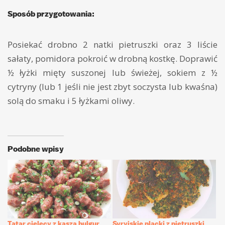
Sposób przygotowania:
Posiekać drobno 2 natki pietruszki oraz 3 liście
sałaty, pomidora pokroić w drobną kostkę. Doprawić
½ łyżki mięty suszonej lub świeżej, sokiem z ½
cytryny (lub 1 jeśli nie jest zbyt soczysta lub kwaśna)
solą do smaku i 5 łyżkami oliwy.
Podobne wpisy
Tatar cielęcy z kaszą bulgur
Syryjskie placki z pietruszki