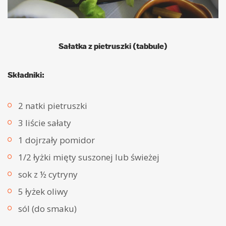
Sałatka z pietruszki (tabbule)
Składniki:
2 natki pietruszki
3 liście sałaty
1 dojrzały pomidor
1/2 łyżki mięty suszonej lub świeżej
sok z ½ cytryny
5 łyżek oliwy
sól (do smaku)