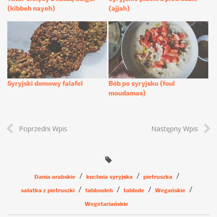
(kibbeh nayeh)
(ajjah)
Syryjski domowy falafel
Bób po syryjsku (foul
moudamas)
Poprzedni Wpis
Następny Wpis
Dania arabskie
kuchnia syryjska
pietruszka
sałatka z pietruszki
tabbouleh
tabbule
Wegańskie
Wegetariańskie