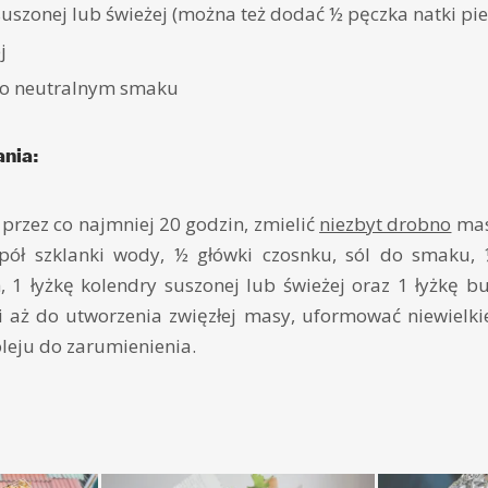
suszonej lub świeżej (można też dodać ½ pęczka natki pie
j
 o neutralnym smaku
nia:
przez co najmniej 20 godzin, zmielić
niezbyt drobno
mas
ół szklanki wody, ½ główki czosnku, sól do smaku, 
 1 łyżkę kolendry suszonej lub świeżej oraz 1 łyżkę buł
i aż do utworzenia zwięzłej masy, uformować niewielkie
leju do zarumienienia.