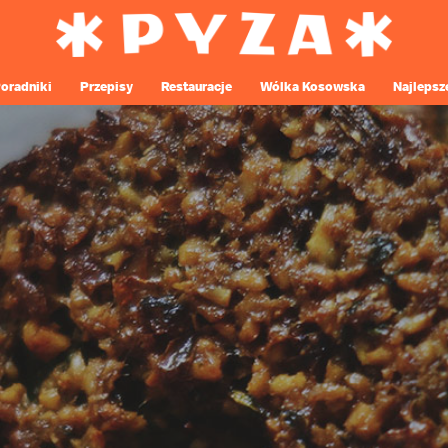
oradniki
Przepisy
Restauracje
Wólka Kosowska
Najlepsz