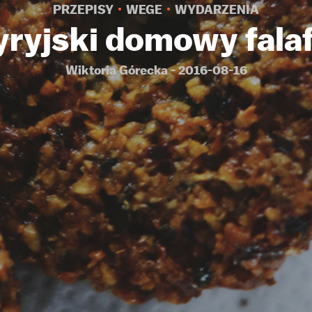
PRZEPISY
WEGE
WYDARZENIA
yryjski domowy falaf
Wiktoria Górecka - 2016-08-16