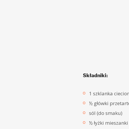
Składniki:
1 szklanka ciecior
½ główki przetart
sól (do smaku)
½ łyżki mieszank