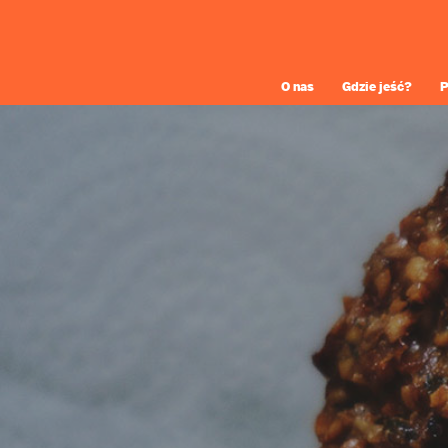
O nas
Gdzie jeść?
P