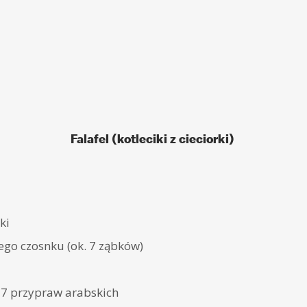
Falafel (kotleciki z cieciorki)
ki
ego czosnku (ok. 7 ząbków)
i 7 przypraw arabskich