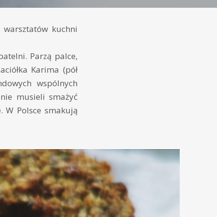
s warsztatów kuchni
telni. Parzą palce,
aciółka Karima (pół
endowych wspólnych
nie musieli smażyć
e. W Polsce smakują