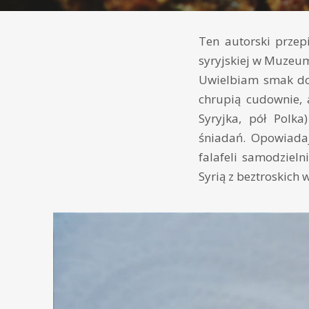
Ten autorski przep
syryjskiej w Muzeum
Uwielbiam smak dom
chrupią cudownie, 
Syryjka, pół Polk
śniadań. Opowiada
falafeli samodziel
Syrią z beztroskich