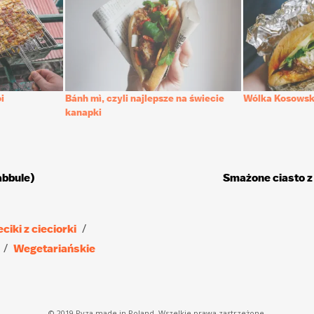
i
Bánh mì, czyli najlepsze na świecie
Wólka Kosowsk
kanapki
abbule)
Smażone ciasto z
eciki z cieciorki
Wegetariańskie
© 2019 Pyza made in Poland. Wszelkie prawa zastrzeżone.