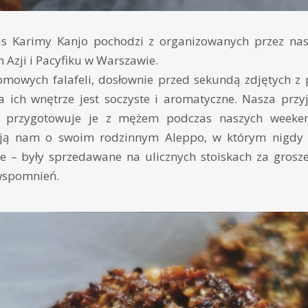
is Karimy Kanjo pochodzi z organizowanych przez na
 Azji i Pacyfiku w Warszawie.
owych falafeli, dosłownie przed sekundą zdjętych z pa
a ich wnętrze jest soczyste i aromatyczne. Nasza przyj
a) przygotowuje je z mężem podczas naszych week
ją nam o swoim rodzinnym Aleppo, w którym nigdy 
nie – były sprzedawane na ulicznych stoiskach za grosz
 wspomnień.