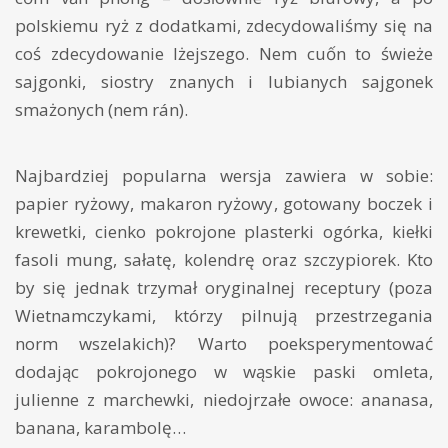
polskiemu ryż z dodatkami, zdecydowaliśmy się na
coś zdecydowanie lżejszego. Nem cuốn to świeże
sajgonki, siostry znanych i lubianych sajgonek
smażonych (nem rán).
Najbardziej popularna wersja zawiera w sobie:
papier ryżowy, makaron ryżowy, gotowany boczek i
krewetki, cienko pokrojone plasterki ogórka, kiełki
fasoli mung, sałatę, kolendrę oraz szczypiorek. Kto
by się jednak trzymał oryginalnej receptury (poza
Wietnamczykami, którzy pilnują przestrzegania
norm wszelakich)? Warto poeksperymentować
dodając pokrojonego w wąskie paski omleta,
julienne z marchewki, niedojrzałe owoce: ananasa,
banana, karambolę…