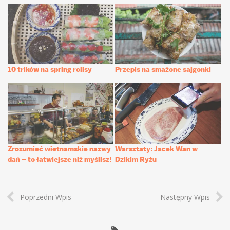
10 trików na spring rollsy
Przepis na smażone sajgonki
Zrozumieć wietnamskie nazwy
Warsztaty: Jacek Wan w
dań – to łatwiejsze niż myślisz!
Dzikim Ryżu
Poprzedni Wpis
Następny Wpis