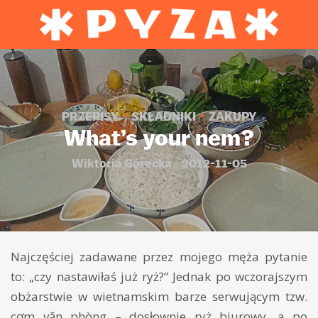
PRZEPISY
SKŁADNIKI
ZAKUPY
What’s your nem?
Wiktoria Górecka - 2012-11-05
Najczęściej zadawane przez mojego męża pytanie
to: „czy nastawiłaś już ryż?” Jednak po wczorajszym
obżarstwie w wietnamskim barze serwującym tzw.
cơm văn phòng – dosłownie ryż biurowy, a po