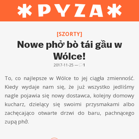
[SZORTY]
Nowe phở bò tái gầu w
Wólce!
2017-11-25 —
1
To, co najlepsze w Wólce to jej ciągła zmienność.
Kiedy wydaje nam się, że już wszystko jedliśmy
nagle pojawia się nowy dostawca, kolejny domowy
kucharz, dzielący się swoimi przysmakami albo
zachęcająco otwarte drzwi do baru, pachnącego
zupą phở.