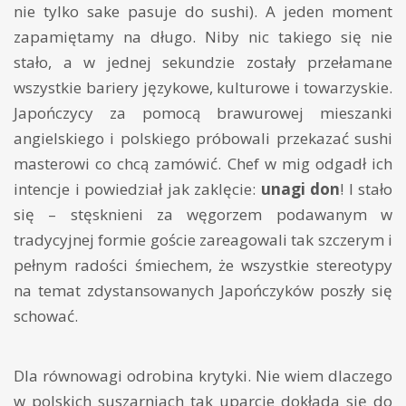
nie tylko sake pasuje do sushi). A jeden moment
zapamiętamy na długo. Niby nic takiego się nie
stało, a w jednej sekundzie zostały przełamane
wszystkie bariery językowe, kulturowe i towarzyskie.
Japończycy za pomocą brawurowej mieszanki
angielskiego i polskiego próbowali przekazać sushi
masterowi co chcą zamówić. Chef w mig odgadł ich
intencje i powiedział jak zaklęcie:
unagi don
! I stało
się – stęsknieni za węgorzem podawanym w
tradycyjnej formie
goście
zareagowali tak szczerym i
pełnym radości śmiechem, że wszystkie stereotypy
na temat zdystansowanych Japończyków poszły się
schować.
Dla równowagi odrobina krytyki. Nie wiem dlaczego
w polskich suszarniach tak uparcie dokłada się do