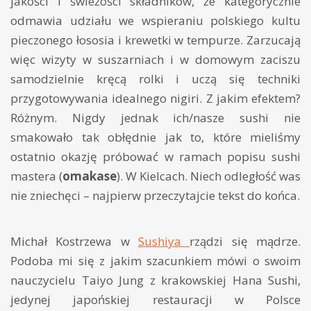
jakości i świeżości składników, że kategorycznie
odmawia udziału we wspieraniu polskiego kultu
pieczonego łososia i krewetki w tempurze. Zarzucają
więc wizyty w suszarniach i w domowym zaciszu
samodzielnie kręcą rolki i uczą się techniki
przygotowywania idealnego nigiri. Z jakim efektem?
Różnym. Nigdy jednak ich/nasze sushi nie
smakowało tak obłędnie jak
to, które mieliśmy
ostatnio okazję próbować w ramach popisu sushi
mastera (
omakase
). W Kielcach. Niech odległość was
nie zniechęci – najpierw przeczytajcie tekst do końca.
Michał Kostrzewa w
Sushiya
rządzi się mądrze.
Podoba mi się z jakim szacunkiem mówi o swoim
nauczycielu Taiyo Jung z krakowskiej Hana Sushi,
jedynej japońskiej restauracji w Polsce