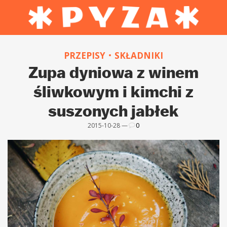
PRZEPISY
SKŁADNIKI
Zupa dyniowa z winem
śliwkowym i kimchi z
suszonych jabłek
2015-10-28 —
0