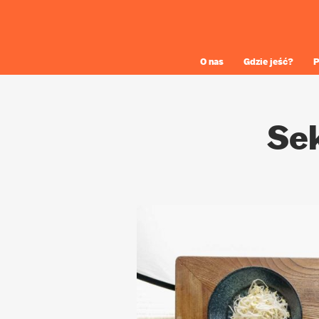
O nas
Gdzie jeść?
P
Se