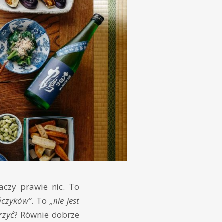
aczy prawie nic. To
ńczyków”
. To
„nie jest
rzyć
? Równie dobrze