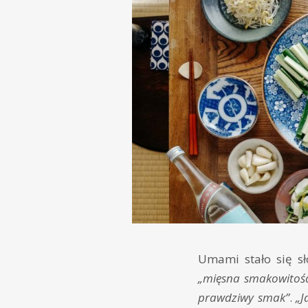
Umami stało się sł
„mięsna smakowitość
prawdziwy smak”
.
„J