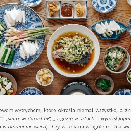
owem-wytrychem, które określa niemal wszystko, a zn
”, „smak wodorostów”, „orgazm w ustach”, „wymysł Japo
a w umami nie wierzę”
. Czy w umami w ogóle można
wie