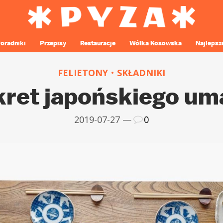
oradniki
Przepisy
Restauracje
Wólka Kosowska
Najlepsz
FELIETONY
SKŁADNIKI
kret japońskiego um
2019-07-27 —
0