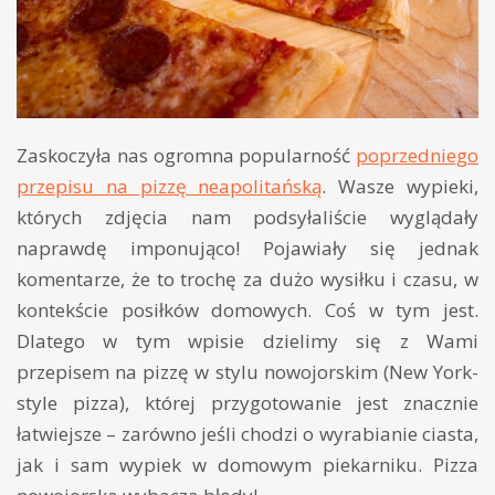
Zaskoczyła nas ogromna popularność
poprzedniego
przepisu na pizzę neapolitańską
. Wasze wypieki,
których zdjęcia nam podsyłaliście wyglądały
naprawdę imponująco! Pojawiały się jednak
komentarze, że to trochę za dużo wysiłku i czasu, w
kontekście posiłków domowych. Coś w tym jest.
Dlatego w tym wpisie dzielimy się z Wami
przepisem na pizzę w stylu nowojorskim (New York-
style pizza), której przygotowanie jest znacznie
łatwiejsze – zarówno jeśli chodzi o wyrabianie ciasta,
jak i sam wypiek w domowym piekarniku. Pizza