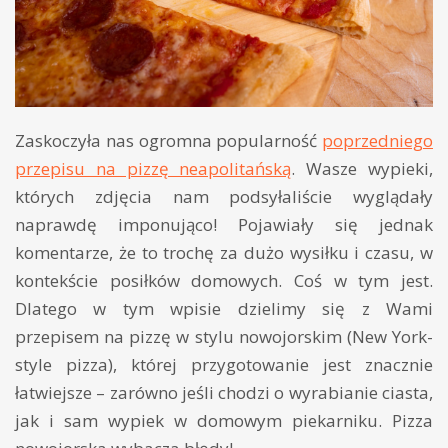
Zaskoczyła nas ogromna popularność
poprzedniego
przepisu na pizzę neapolitańską
. Wasze wypieki,
których zdjęcia nam podsyłaliście wyglądały
naprawdę imponująco! Pojawiały się jednak
komentarze, że to trochę za dużo wysiłku i czasu, w
kontekście posiłków domowych. Coś w tym jest.
Dlatego w tym wpisie dzielimy się z Wami
przepisem na pizzę w stylu nowojorskim (New York-
style pizza), której przygotowanie jest znacznie
łatwiejsze – zarówno jeśli chodzi o wyrabianie ciasta,
jak i sam wypiek w domowym piekarniku. Pizza