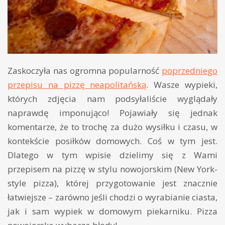
Zaskoczyła nas ogromna popularność
poprzedniego
przepisu na pizzę neapolitańską
. Wasze wypieki,
których zdjęcia nam podsyłaliście wyglądały
naprawdę imponująco! Pojawiały się jednak
komentarze, że to trochę za dużo wysiłku i czasu, w
kontekście posiłków domowych. Coś w tym jest.
Dlatego w tym wpisie dzielimy się z Wami
przepisem na pizzę w stylu nowojorskim (New York-
style pizza), której przygotowanie jest znacznie
łatwiejsze – zarówno jeśli chodzi o wyrabianie ciasta,
jak i sam wypiek w domowym piekarniku. Pizza