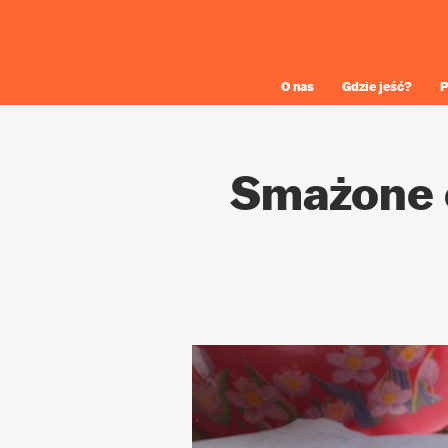
O nas
Gdzie jeść?
P
Smażone 