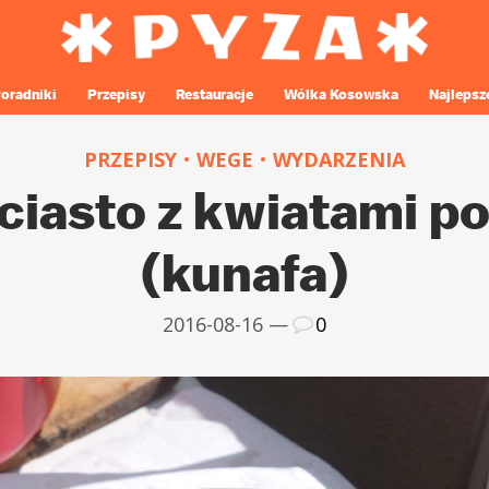
oradniki
Przepisy
Restauracje
Wólka Kosowska
Najlepsz
PRZEPISY
WEGE
WYDARZENIA
ciasto z kwiatami p
(kunafa)
2016-08-16 —
0