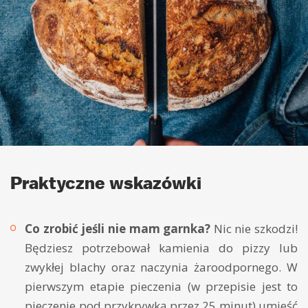
Praktyczne wskazówki
Co zrobić jeśli nie mam garnka?
Nic nie szkodzi!
Będziesz potrzebował kamienia do pizzy lub
zwykłej blachy oraz naczynia żaroodpornego. W
pierwszym etapie pieczenia (w przepisie jest to
pieczenie pod przykrywką przez 25 minut) umieść