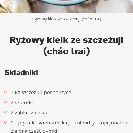
Ryżowy kleik ze szczeżuji (cháo trai)
Ryżowy kleik ze szczeżuji
(cháo trai)
Składniki
1 kg szczeżuji pospolitych
2 szalotki
2 ząbki czosnku
1 pęczek wietnamskiej kolendry (opcjonalnie
zielona część dymki)