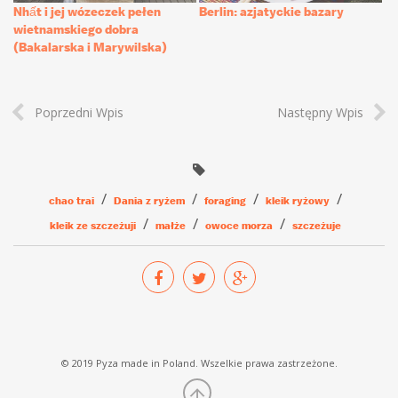
Nhất i jej wózeczek pełen
Berlin: azjatyckie bazary
wietnamskiego dobra
(Bakalarska i Marywilska)
Poprzedni Wpis
Następny Wpis
chao trai
Dania z ryżem
foraging
kleik ryżowy
kleik ze szczeżuji
małże
owoce morza
szczeżuje
© 2019 Pyza made in Poland. Wszelkie prawa zastrzeżone.