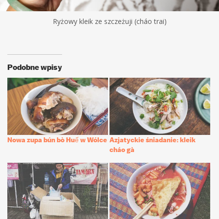
Ryżowy kleik ze szczeżuji (cháo trai)
Podobne wpisy
Nowa zupa bún bò Huế w Wólce
Azjatyckie śniadanie: kleik
cháo gà